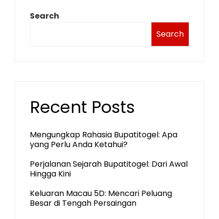
Search
Search
Recent Posts
Mengungkap Rahasia Bupatitogel: Apa
yang Perlu Anda Ketahui?
Perjalanan Sejarah Bupatitogel: Dari Awal
Hingga Kini
Keluaran Macau 5D: Mencari Peluang
Besar di Tengah Persaingan