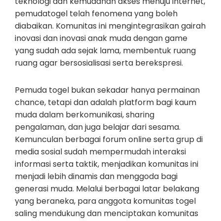
teknologi dan kemudahan akses menuju internet,
pemudatogel telah fenomena yang boleh
diabaikan. Komunitas ini mengintegrasikan gairah
inovasi dan inovasi anak muda dengan game
yang sudah ada sejak lama, membentuk ruang
ruang agar bersosialisasi serta berekspresi.
Pemuda togel bukan sekadar hanya permainan
chance, tetapi dan adalah platform bagi kaum
muda dalam berkomunikasi, sharing
pengalaman, dan juga belajar dari sesama.
Kemunculan berbagai forum online serta grup di
media sosial sudah mempermudah interaksi
informasi serta taktik, menjadikan komunitas ini
menjadi lebih dinamis dan menggoda bagi
generasi muda. Melalui berbagai latar belakang
yang beraneka, para anggota komunitas togel
saling mendukung dan menciptakan komunitas