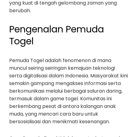
yang kuat di tengah gelombang zaman yang
berubah.
Pengenalan Pemuda
Togel
Pemuda Togel adalah fenomenon di mana
muncul seiring seiringan kemajuan teknologi
serta digitalisasi dalam Indonesia. Masyarakat kini
semakin gampang mengakses informasi serta
berkomunikasi melalui berbagai saluran daring,
termasuk dalam game togel. Komunitas ini
berkembang pesat di antara kalangan anak
muda, yang mencari cara baru untuk
bersosialisasi dan menikmati kesenangan.