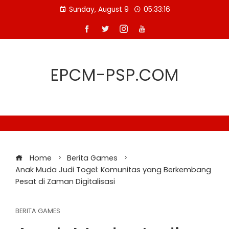
Skip
Sunday, August 9
05:33:17
to
content
EPCM-PSP.COM
Home
Berita Games
Anak Muda Judi Togel: Komunitas yang Berkembang
Pesat di Zaman Digitalisasi
BERITA GAMES