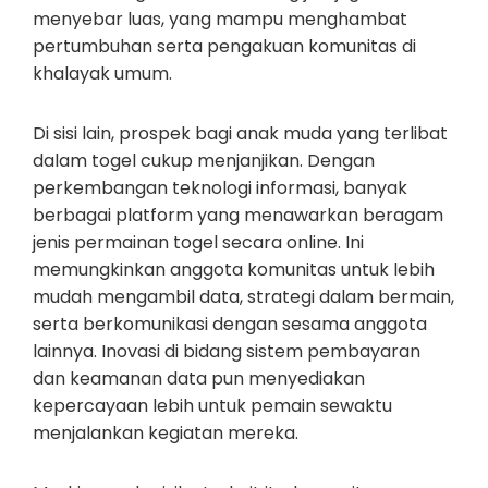
menyebar luas, yang mampu menghambat
pertumbuhan serta pengakuan komunitas di
khalayak umum.
Di sisi lain, prospek bagi anak muda yang terlibat
dalam togel cukup menjanjikan. Dengan
perkembangan teknologi informasi, banyak
berbagai platform yang menawarkan beragam
jenis permainan togel secara online. Ini
memungkinkan anggota komunitas untuk lebih
mudah mengambil data, strategi dalam bermain,
serta berkomunikasi dengan sesama anggota
lainnya. Inovasi di bidang sistem pembayaran
dan keamanan data pun menyediakan
kepercayaan lebih untuk pemain sewaktu
menjalankan kegiatan mereka.