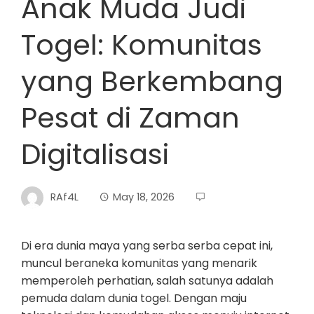
Anak Muda Judi
Togel: Komunitas
yang Berkembang
Pesat di Zaman
Digitalisasi
RAf4L
May 18, 2026
Di era dunia maya yang serba serba cepat ini,
muncul beraneka komunitas yang menarik
memperoleh perhatian, salah satunya adalah
pemuda dalam dunia togel. Dengan maju