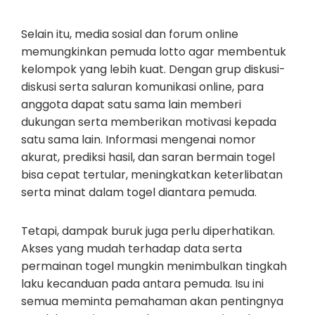
Selain itu, media sosial dan forum online
memungkinkan pemuda lotto agar membentuk
kelompok yang lebih kuat. Dengan grup diskusi-
diskusi serta saluran komunikasi online, para
anggota dapat satu sama lain memberi
dukungan serta memberikan motivasi kepada
satu sama lain. Informasi mengenai nomor
akurat, prediksi hasil, dan saran bermain togel
bisa cepat tertular, meningkatkan keterlibatan
serta minat dalam togel diantara pemuda.
Tetapi, dampak buruk juga perlu diperhatikan.
Akses yang mudah terhadap data serta
permainan togel mungkin menimbulkan tingkah
laku kecanduan pada antara pemuda. Isu ini
semua meminta pemahaman akan pentingnya