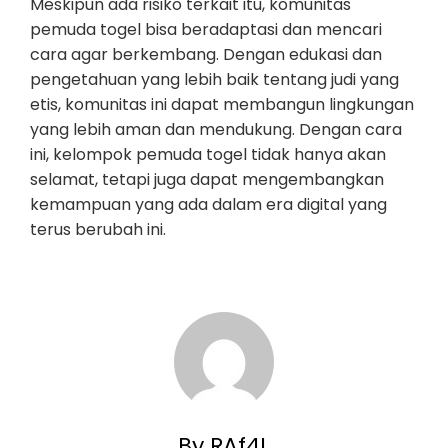
Meskipun ada risiko terkait itu, komunitas
pemuda togel bisa beradaptasi dan mencari
cara agar berkembang. Dengan edukasi dan
pengetahuan yang lebih baik tentang judi yang
etis, komunitas ini dapat membangun lingkungan
yang lebih aman dan mendukung. Dengan cara
ini, kelompok pemuda togel tidak hanya akan
selamat, tetapi juga dapat mengembangkan
kemampuan yang ada dalam era digital yang
terus berubah ini.
By RAf4L