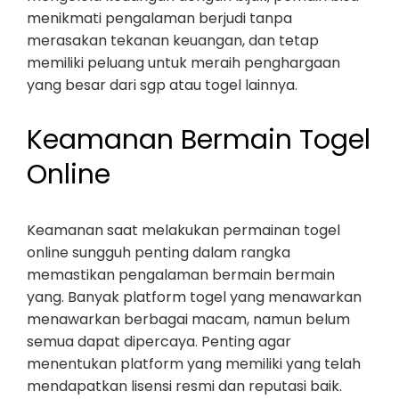
menikmati pengalaman berjudi tanpa
merasakan tekanan keuangan, dan tetap
memiliki peluang untuk meraih penghargaan
yang besar dari sgp atau togel lainnya.
Keamanan Bermain Togel
Online
Keamanan saat melakukan permainan togel
online sungguh penting dalam rangka
memastikan pengalaman bermain bermain
yang. Banyak platform togel yang menawarkan
menawarkan berbagai macam, namun belum
semua dapat dipercaya. Penting agar
menentukan platform yang memiliki yang telah
mendapatkan lisensi resmi dan reputasi baik.