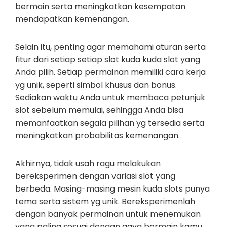
bermain serta meningkatkan kesempatan
mendapatkan kemenangan.
Selain itu, penting agar memahami aturan serta
fitur dari setiap setiap slot kuda kuda slot yang
Anda pilih. Setiap permainan memiliki cara kerja
yg unik, seperti simbol khusus dan bonus.
Sediakan waktu Anda untuk membaca petunjuk
slot sebelum memulai, sehingga Anda bisa
memanfaatkan segala pilihan yg tersedia serta
meningkatkan probabilitas kemenangan.
Akhirnya, tidak usah ragu melakukan
bereksperimen dengan variasi slot yang
berbeda. Masing-masing mesin kuda slots punya
tema serta sistem yg unik. Bereksperimenlah
dengan banyak permainan untuk menemukan
yang paling sesuai dengan gaya bermain kamu.