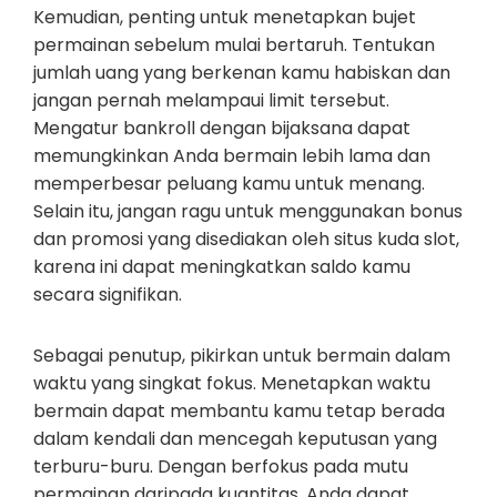
Kemudian, penting untuk menetapkan bujet
permainan sebelum mulai bertaruh. Tentukan
jumlah uang yang berkenan kamu habiskan dan
jangan pernah melampaui limit tersebut.
Mengatur bankroll dengan bijaksana dapat
memungkinkan Anda bermain lebih lama dan
memperbesar peluang kamu untuk menang.
Selain itu, jangan ragu untuk menggunakan bonus
dan promosi yang disediakan oleh situs kuda slot,
karena ini dapat meningkatkan saldo kamu
secara signifikan.
Sebagai penutup, pikirkan untuk bermain dalam
waktu yang singkat fokus. Menetapkan waktu
bermain dapat membantu kamu tetap berada
dalam kendali dan mencegah keputusan yang
terburu-buru. Dengan berfokus pada mutu
permainan daripada kuantitas, Anda dapat