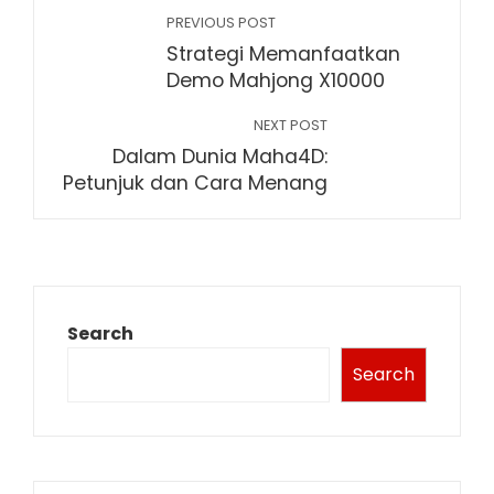
PREVIOUS POST
Strategi Memanfaatkan
Demo Mahjong X10000
NEXT POST
Dalam Dunia Maha4D:
Petunjuk dan Cara Menang
Search
Search