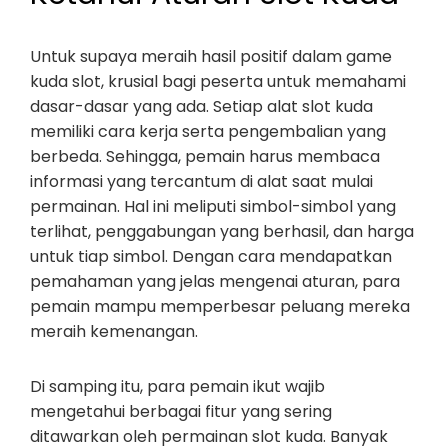
Untuk supaya meraih hasil positif dalam game
kuda slot, krusial bagi peserta untuk memahami
dasar-dasar yang ada. Setiap alat slot kuda
memiliki cara kerja serta pengembalian yang
berbeda. Sehingga, pemain harus membaca
informasi yang tercantum di alat saat mulai
permainan. Hal ini meliputi simbol-simbol yang
terlihat, penggabungan yang berhasil, dan harga
untuk tiap simbol. Dengan cara mendapatkan
pemahaman yang jelas mengenai aturan, para
pemain mampu memperbesar peluang mereka
meraih kemenangan.
Di samping itu, para pemain ikut wajib
mengetahui berbagai fitur yang sering
ditawarkan oleh permainan slot kuda. Banyak