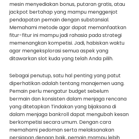
mesin menyediakan bonus, putaran gratis, atau
jackpot bertahap yang mampu menggenjot
pendapatan pemain dengan substansial.
Memahami metode agar dapat memanfaatkan
fitur-fitur ini mampu jadi rahasia pada strategi
memenangkan kompetisi. Jadi, habiskan waktu
agar mengeksplorasi semua aspek yang
ditawarkan slot kuda yang telah Anda pilih.
Sebagai penutup, satu hal penting yang patut
diperhatikan adalah tentang manajemen uang.
Pemain perlu mengatur budget sebelum
bermain dan konsisten dalam menjaga rencana
yang ditetapkan Tindakan yang bijaksana di
dalam menjaga bankroll dapat mengubah kesan
berkompetisi secara umum. Dengan cara
memahami pedoman serta melaksanakan
persiapan dengan baik, pemain mampu lebih