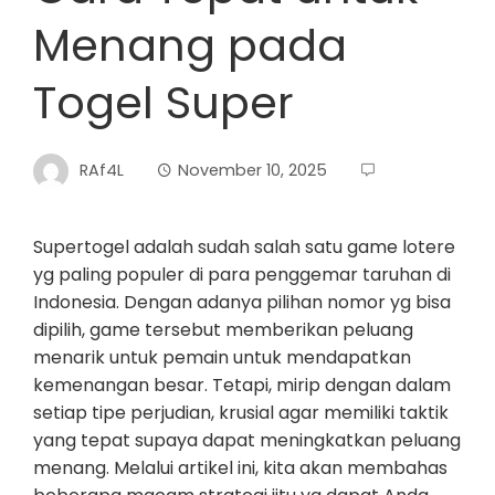
Menang pada
Togel Super
RAf4L
November 10, 2025
Supertogel adalah sudah salah satu game lotere
yg paling populer di para penggemar taruhan di
Indonesia. Dengan adanya pilihan nomor yg bisa
dipilih, game tersebut memberikan peluang
menarik untuk pemain untuk mendapatkan
kemenangan besar. Tetapi, mirip dengan dalam
setiap tipe perjudian, krusial agar memiliki taktik
yang tepat supaya dapat meningkatkan peluang
menang. Melalui artikel ini, kita akan membahas