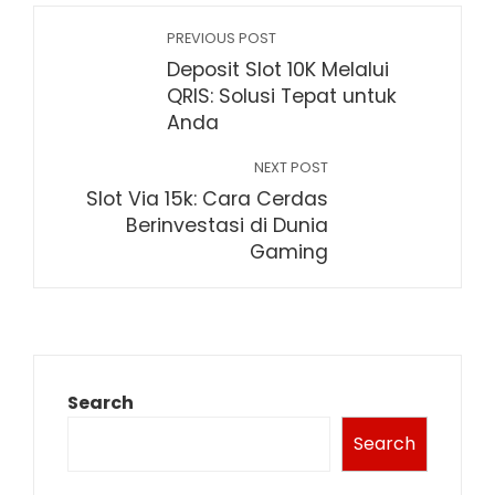
PREVIOUS POST
Deposit Slot 10K Melalui
QRIS: Solusi Tepat untuk
Anda
NEXT POST
Slot Via 15k: Cara Cerdas
Berinvestasi di Dunia
Gaming
Search
Search