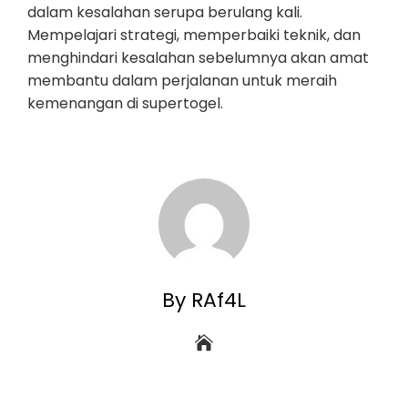
dalam kesalahan serupa berulang kali.
Mempelajari strategi, memperbaiki teknik, dan
menghindari kesalahan sebelumnya akan amat
membantu dalam perjalanan untuk meraih
kemenangan di supertogel.
By RAf4L