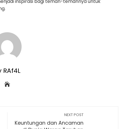
menjadi inspirasi bagi teman-temannya untuk
ng.
y RAf4L
NEXT POST
Keuntungan dan Ancaman