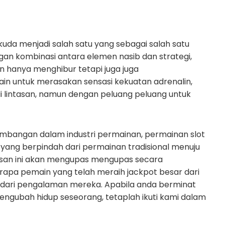
kuda menjadi salah satu yang sebagai salah satu
gan kombinasi antara elemen nasib dan strategi,
 hanya menghibur tetapi juga juga
n untuk merasakan sensasi kekuatan adrenalin,
 lintasan, namun dengan peluang peluang untuk
embangan dalam industri permainan, permainan slot
 yang berpindah dari permainan tradisional menuju
lisan ini akan mengupas mengupas secara
apa pemain yang telah meraih jackpot besar dari
tik dari pengalaman mereka. Apabila anda berminat
mengubah hidup seseorang, tetaplah ikuti kami dalam