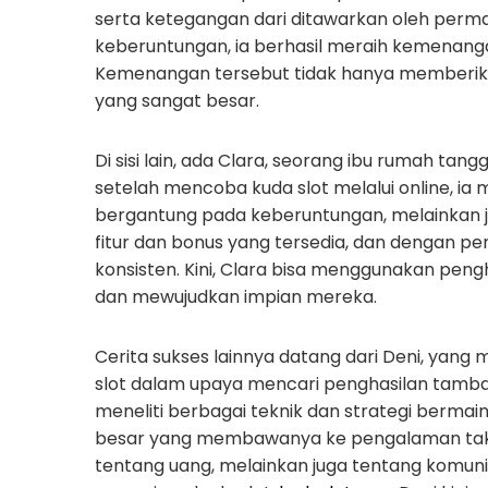
serta ketegangan dari ditawarkan oleh permain
keberuntungan, ia berhasil meraih kemenan
Kemenangan tersebut tidak hanya memberikan
yang sangat besar.
Di sisi lain, ada Clara, seorang ibu rumah ta
setelah mencoba kuda slot melalui online, i
bergantung pada keberuntungan, melainkan ju
fitur dan bonus yang tersedia, dan dengan pe
konsisten. Kini, Clara bisa menggunakan pe
dan mewujudkan impian mereka.
Cerita sukses lainnya datang dari Deni, yan
slot dalam upaya mencari penghasilan tambah
meneliti berbagai teknik dan strategi bermain.
besar yang membawanya ke pengalaman tak 
tentang uang, melainkan juga tentang komun