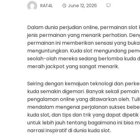
RAf4L
June 12, 2026
Dalam dunia perjudian online, permainan slot 
jenis permainan yang menarik perhatian. Den
permainan ini memberikan sensasi yang bukan
menguntungkan. Kuda slot mengundang pemai
seolah-olah mereka sedang berlomba kuda di
meraih jackpot yang sangat menarik.
Seiring dengan kemajuan teknologi dan perk
kuda semakin digemari. Banyak sekali pemain
pengalaman online yang ditawarkan oleh. Tu
mendalam mengenai perjalanan sukses beber
kuda slot, dan tips dan trik yang dapat dipe
untuk lebih jauh tentang bagaimana ini bisa 
narrasi inspiratif di dunia kuda slot.