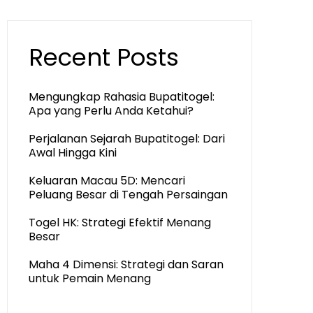
Recent Posts
Mengungkap Rahasia Bupatitogel:
Apa yang Perlu Anda Ketahui?
Perjalanan Sejarah Bupatitogel: Dari
Awal Hingga Kini
Keluaran Macau 5D: Mencari
Peluang Besar di Tengah Persaingan
Togel HK: Strategi Efektif Menang
Besar
Maha 4 Dimensi: Strategi dan Saran
untuk Pemain Menang