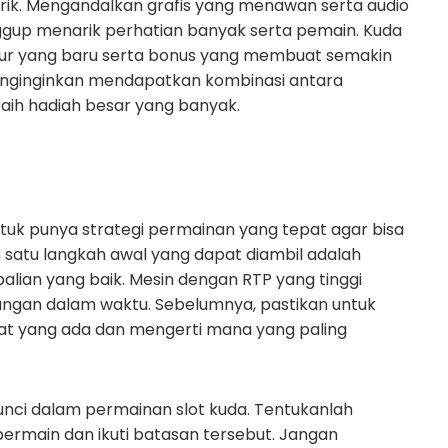
ik. Mengandalkan grafis yang menawan serta audio
gup menarik perhatian banyak serta pemain. Kuda
itur yang baru serta bonus yang membuat semakin
enginginkan mendapatkan kombinasi antara
ih hadiah besar yang banyak.
untuk punya strategi permainan yang tepat agar bisa
tu langkah awal yang dapat diambil adalah
alian yang baik. Mesin dengan RTP yang tinggi
ngan dalam waktu. Sebelumnya, pastikan untuk
at yang ada dan mengerti mana yang paling
nci dalam permainan slot kuda. Tentukanlah
ermain dan ikuti batasan tersebut. Jangan