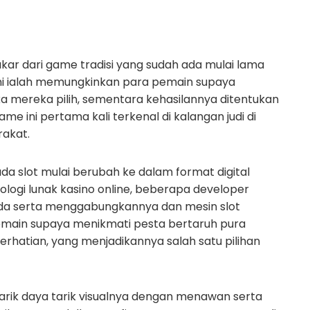
kar dari game tradisi yang sudah ada mulai lama
ini ialah memungkinkan para pemain supaya
mereka pilih, sementara kehasilannya ditentukan
e ini pertama kali terkenal di kalangan judi di
rakat.
a slot mulai berubah ke dalam format digital
logi lunak kasino online, beberapa developer
uda serta menggabungkannya dan mesin slot
main supaya menikmati pesta bertaruh pura
erhatian, yang menjadikannya salah satu pilihan
tarik daya tarik visualnya dengan menawan serta