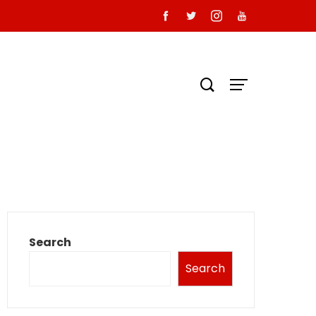
Search
Search