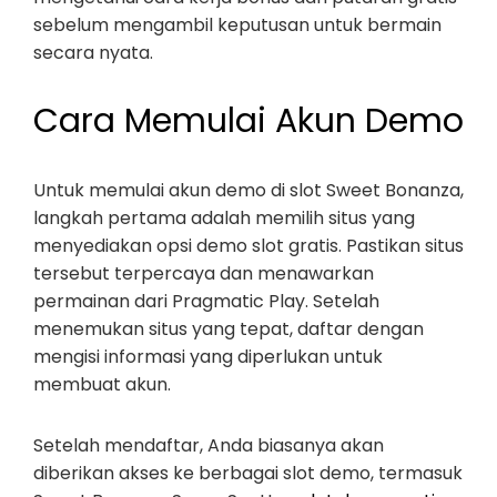
sebelum mengambil keputusan untuk bermain
secara nyata.
Cara Memulai Akun Demo
Untuk memulai akun demo di slot Sweet Bonanza,
langkah pertama adalah memilih situs yang
menyediakan opsi demo slot gratis. Pastikan situs
tersebut terpercaya dan menawarkan
permainan dari Pragmatic Play. Setelah
menemukan situs yang tepat, daftar dengan
mengisi informasi yang diperlukan untuk
membuat akun.
Setelah mendaftar, Anda biasanya akan
diberikan akses ke berbagai slot demo, termasuk