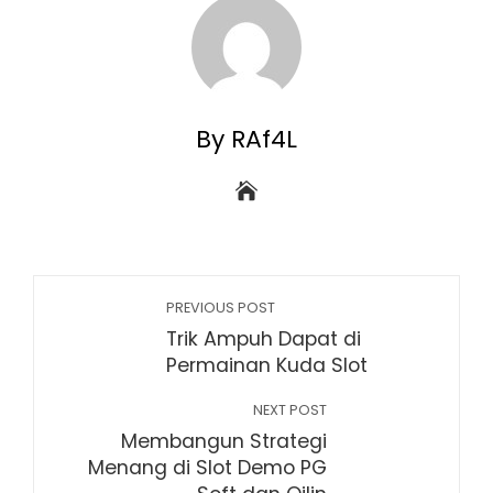
By RAf4L
PREVIOUS POST
Trik Ampuh Dapat di
Permainan Kuda Slot
NEXT POST
Membangun Strategi
Menang di Slot Demo PG