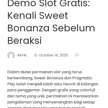
Demo Slot Gratis:
Kenali Sweet
Bonanza Sebelum
Beraksi
RAf4L
October 14, 2025
Dalam dunia permainan slot yang terus
berkembang, Sweet Bonanza dari Pragmatic
Play telah menjadi salah satu favorit di kalangan
para penggemar. Dengan grafis yang colorfull
dan tema yang unik, permainan ini menawarkan
pengalaman yang menyenangkan bagi setiap