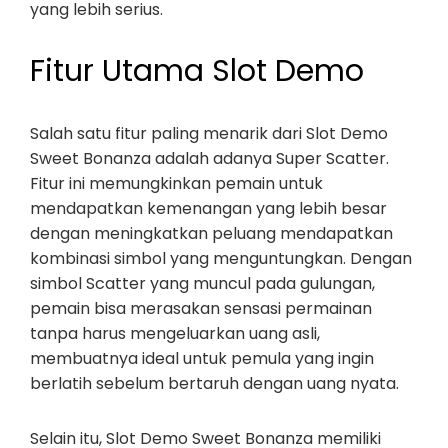
yang lebih serius.
Fitur Utama Slot Demo
Salah satu fitur paling menarik dari Slot Demo
Sweet Bonanza adalah adanya Super Scatter.
Fitur ini memungkinkan pemain untuk
mendapatkan kemenangan yang lebih besar
dengan meningkatkan peluang mendapatkan
kombinasi simbol yang menguntungkan. Dengan
simbol Scatter yang muncul pada gulungan,
pemain bisa merasakan sensasi permainan
tanpa harus mengeluarkan uang asli,
membuatnya ideal untuk pemula yang ingin
berlatih sebelum bertaruh dengan uang nyata.
Selain itu, Slot Demo Sweet Bonanza memiliki