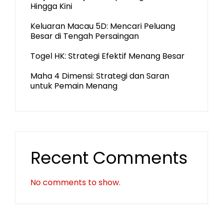
Hingga Kini
Keluaran Macau 5D: Mencari Peluang
Besar di Tengah Persaingan
Togel HK: Strategi Efektif Menang Besar
Maha 4 Dimensi: Strategi dan Saran
untuk Pemain Menang
Recent Comments
No comments to show.