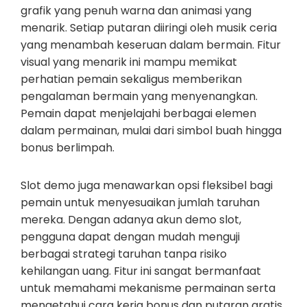
grafik yang penuh warna dan animasi yang
menarik. Setiap putaran diiringi oleh musik ceria
yang menambah keseruan dalam bermain. Fitur
visual yang menarik ini mampu memikat
perhatian pemain sekaligus memberikan
pengalaman bermain yang menyenangkan.
Pemain dapat menjelajahi berbagai elemen
dalam permainan, mulai dari simbol buah hingga
bonus berlimpah.
Slot demo juga menawarkan opsi fleksibel bagi
pemain untuk menyesuaikan jumlah taruhan
mereka. Dengan adanya akun demo slot,
pengguna dapat dengan mudah menguji
berbagai strategi taruhan tanpa risiko
kehilangan uang. Fitur ini sangat bermanfaat
untuk memahami mekanisme permainan serta
mengetahui cara kerja bonus dan putaran gratis