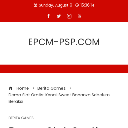
Skip
Sunday, August 9
15:36:14
to
content
EPCM-PSP.COM
Home
Berita Games
Demo Slot Gratis: Kenali Sweet Bonanza Sebelum
Beraksi
BERITA GAMES