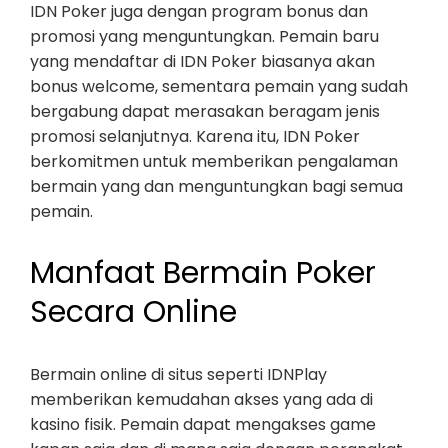
IDN Poker juga dengan program bonus dan
promosi yang menguntungkan. Pemain baru
yang mendaftar di IDN Poker biasanya akan
bonus welcome, sementara pemain yang sudah
bergabung dapat merasakan beragam jenis
promosi selanjutnya. Karena itu, IDN Poker
berkomitmen untuk memberikan pengalaman
bermain yang dan menguntungkan bagi semua
pemain.
Manfaat Bermain Poker
Secara Online
Bermain online di situs seperti IDNPlay
memberikan kemudahan akses yang ada di
kasino fisik. Pemain dapat mengakses game