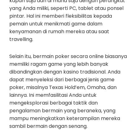
kapan saja dan di mana saja dengan perangkat
yang Anda miliki, seperti PC, tablet atau ponsel
pintar. Hal ini memberi fleksibilitas kepada
pemain untuk menikmati game dalam
kenyamanan di rumah mereka atau saat
travelling.
Selain itu, bermain poker secara online biasanya
memiliki ragam game yang lebih banyak
dibandingkan dengan kasino tradisional. Anda
dapat menyeleksi dari berbagai jenis game
poker, misalnya Texas Hold’em, Omaha, dan
lainnya. Ini memfasilitasi Anda untuk
mengeksplorasi berbagai taktik dan
pengalaman bermain yang beraneka, yang
mampu meningkatkan keterampilan mereka
sambil bermain dengan senang.