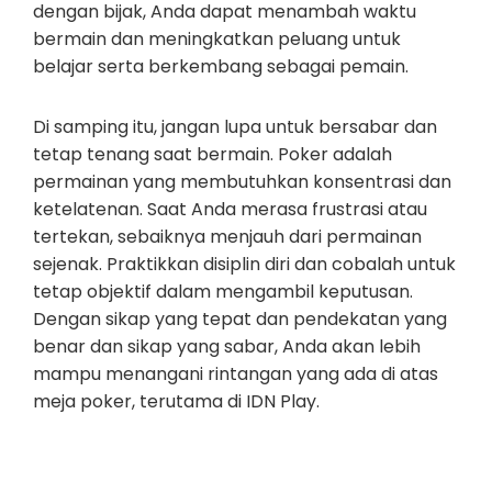
dengan bijak, Anda dapat menambah waktu
bermain dan meningkatkan peluang untuk
belajar serta berkembang sebagai pemain.
Di samping itu, jangan lupa untuk bersabar dan
tetap tenang saat bermain. Poker adalah
permainan yang membutuhkan konsentrasi dan
ketelatenan. Saat Anda merasa frustrasi atau
tertekan, sebaiknya menjauh dari permainan
sejenak. Praktikkan disiplin diri dan cobalah untuk
tetap objektif dalam mengambil keputusan.
Dengan sikap yang tepat dan pendekatan yang
benar dan sikap yang sabar, Anda akan lebih
mampu menangani rintangan yang ada di atas
meja poker, terutama di IDN Play.