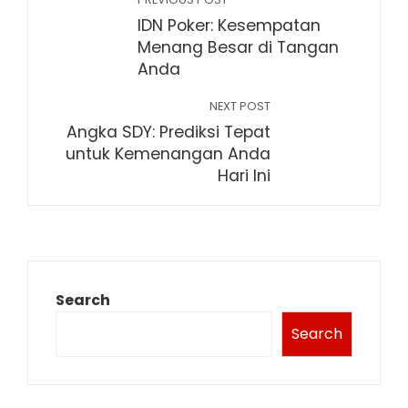
IDN Poker: Kesempatan
Menang Besar di Tangan
Anda
NEXT POST
Angka SDY: Prediksi Tepat
untuk Kemenangan Anda
Hari Ini
Search
Search