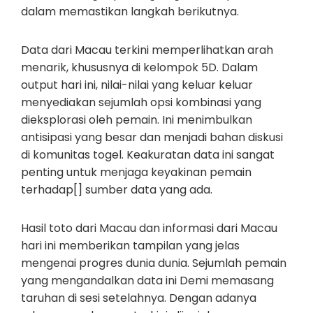
dalam memastikan langkah berikutnya.
Data dari Macau terkini memperlihatkan arah
menarik, khususnya di kelompok 5D. Dalam
output hari ini, nilai-nilai yang keluar keluar
menyediakan sejumlah opsi kombinasi yang
dieksplorasi oleh pemain. Ini menimbulkan
antisipasi yang besar dan menjadi bahan diskusi
di komunitas togel. Keakuratan data ini sangat
penting untuk menjaga keyakinan pemain
terhadap[] sumber data yang ada.
Hasil toto dari Macau dan informasi dari Macau
hari ini memberikan tampilan yang jelas
mengenai progres dunia dunia. Sejumlah pemain
yang mengandalkan data ini Demi memasang
taruhan di sesi setelahnya. Dengan adanya