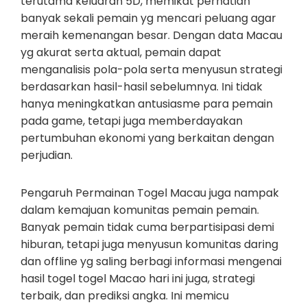
terutama keluaran 5D, memikat perhatian
banyak sekali pemain yg mencari peluang agar
meraih kemenangan besar. Dengan data Macau
yg akurat serta aktual, pemain dapat
menganalisis pola-pola serta menyusun strategi
berdasarkan hasil-hasil sebelumnya. Ini tidak
hanya meningkatkan antusiasme para pemain
pada game, tetapi juga memberdayakan
pertumbuhan ekonomi yang berkaitan dengan
perjudian.
Pengaruh Permainan Togel Macau juga nampak
dalam kemajuan komunitas pemain pemain.
Banyak pemain tidak cuma berpartisipasi demi
hiburan, tetapi juga menyusun komunitas daring
dan offline yg saling berbagi informasi mengenai
hasil togel togel Macao hari ini juga, strategi
terbaik, dan prediksi angka. Ini memicu