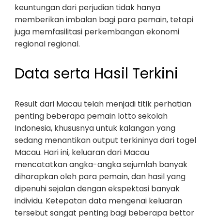
keuntungan dari perjudian tidak hanya
memberikan imbalan bagi para pemain, tetapi
juga memfasilitasi perkembangan ekonomi
regional regional.
Data serta Hasil Terkini
Result dari Macau telah menjadi titik perhatian
penting beberapa pemain lotto sekolah
Indonesia, khususnya untuk kalangan yang
sedang menantikan output terkininya dari togel
Macau. Hari ini, keluaran dari Macau
mencatatkan angka-angka sejumlah banyak
diharapkan oleh para pemain, dan hasil yang
dipenuhi sejalan dengan ekspektasi banyak
individu. Ketepatan data mengenai keluaran
tersebut sangat penting bagi beberapa bettor