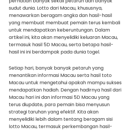
perhatian banyak sekali petaruh dari banyak
sudut dunia. Lotto dari Macau, khususnya,
menawarkan beragam angka dan hasil-hasil
yang membuat membuat pemain terus kembali
untuk mendapatkan keberuntungan. Dalam
artikel ini, kita akan menyelidiki keluaran Macau,
termasuk hasil 5D Macau, serta betapa hasil-
hasil ini ini berdampak pada dunia togel.
Setiap hari, banyak banyak petaruh yang
menantikan informasi Macau serta hasil toto
Macau untuk mengetahui apakah mampu sukses
mendapatkan hadiah. Dengan hadirnya hasil dari
Macau hari ini dan informasi 5D Macau yang
terus diupdate, para pemain bisa menyusun
strategi taruhan yang efektif. Kita akan
menyelidiki lebih dalam tentang beragam sisi
lotto Macau, termasuk perkembangan hasil-