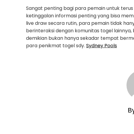
Sangat penting bagi para pemain untuk terus
ketinggalan informasi penting yang bisa me
live draw secara rutin, para pemain tidak han
berinteraksi dengan komunitas togel lainnya, 
demikian bukan hanya sekadar tempat bermai
para penikmat togel sdy.
Sydney Pools
B