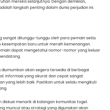
ruhan mereka selanjutnya. Dengan demikian,
alah langkah penting dalam dunia perjudian ini.
ng sangat ditunggu-tunggu oleh para pemain setia.
n kesempatan baru untuk meraih kemenangan.
, pemain dapat mengetahui nomor-nomor yang keluar
mendatang.
ng diumumkan akan segera tersedia di berbagai
ial. Informasi yang akurat dan cepat sangat
ang lebih baik. Pastikan untuk selalu mengikuti
ang.
han diskusi menarik di kalangan komunitas togel.
g muncul atau strategi yang digunakan akan