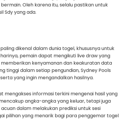
ain. Oleh karena itu, selalu pastikan untuk
il Sdy yang ada.
aling dikenal dalam dunia togel, khususnya untuk
 harinya, pemain dapat mengikuti live draw yang
ga memberikan kenyamanan dan keakuratan data
ng tinggi dalam setiap pengundian, Sydney Pools
rta yang ingin mengandalkan hasilnya.
at mengakses informasi terkini mengenai hasil yang
a mencakup angka-angka yang keluar, tetapi juga
i acuan dalam melakukan prediksi untuk sesi
gai pilihan yang menarik bagi para penggemar togel