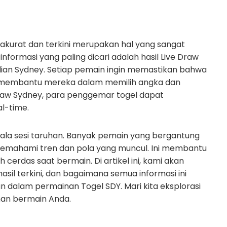
 akurat dan terkini merupakan hal yang sangat
nformasi yang paling dicari adalah hasil Live Draw
dian Sydney. Setiap pemain ingin memastikan bahwa
 membantu mereka dalam memilih angka dan
Draw Sydney, para penggemar togel dapat
l-time.
ala sesi taruhan. Banyak pemain yang bergantung
 memahami tren dan pola yang muncul. Ini membantu
erdas saat bermain. Di artikel ini, kami akan
il terkini, dan bagaimana semua informasi ini
dalam permainan Togel SDY. Mari kita eksplorasi
man bermain Anda.