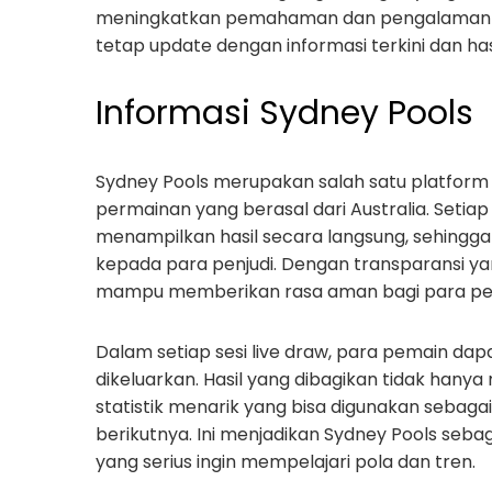
meningkatkan pemahaman dan pengalaman berm
tetap update dengan informasi terkini dan has
Informasi Sydney Pools
Sydney Pools merupakan salah satu platform p
permainan yang berasal dari Australia. Setiap
menampilkan hasil secara langsung, sehing
kepada para penjudi. Dengan transparansi ya
mampu memberikan rasa aman bagi para pese
Dalam setiap sesi live draw, para pemain dap
dikeluarkan. Hasil yang dibagikan tidak hany
statistik menarik yang bisa digunakan sebaga
berikutnya. Ini menjadikan Sydney Pools seba
yang serius ingin mempelajari pola dan tren.