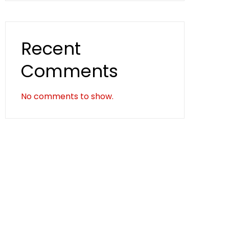
Recent
Comments
No comments to show.