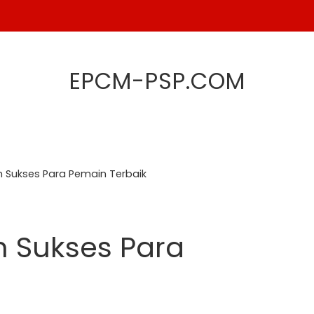
EPCM-PSP.COM
h Sukses Para Pemain Terbaik
h Sukses Para