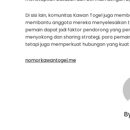
Di sisi lain, komunitas Kawan Togel juga me
membantu anggota mereka menyelesaikan tan
pemain dapat jadi faktor pendorong yang pe
menyokong dan sharing strategi, para pema
tetapi juga memperkuat hubungan yang kuat
nomorkawantogel.me
B