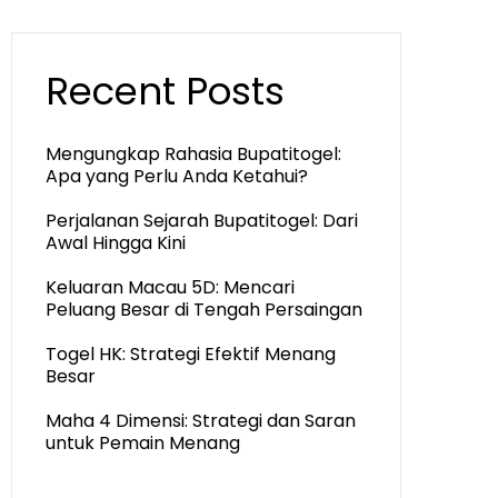
Recent Posts
Mengungkap Rahasia Bupatitogel:
Apa yang Perlu Anda Ketahui?
Perjalanan Sejarah Bupatitogel: Dari
Awal Hingga Kini
Keluaran Macau 5D: Mencari
Peluang Besar di Tengah Persaingan
Togel HK: Strategi Efektif Menang
Besar
Maha 4 Dimensi: Strategi dan Saran
untuk Pemain Menang