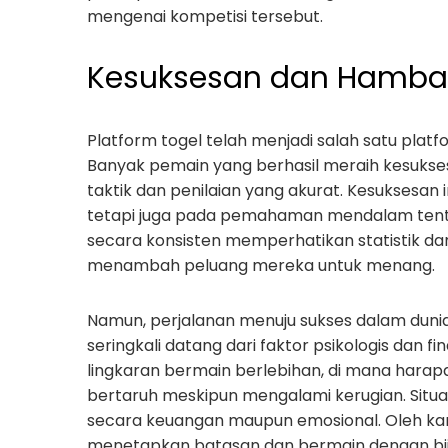
mengenai kompetisi tersebut.
Kesuksesan dan Hamba
Platform togel telah menjadi salah satu platfo
Banyak pemain yang berhasil meraih kesuks
taktik dan penilaian yang akurat. Kesuksesan
tetapi juga pada pemahaman mendalam tenta
secara konsisten memperhatikan statistik da
menambah peluang mereka untuk menang.
Namun, perjalanan menuju sukses dalam dunia
seringkali datang dari faktor psikologis dan f
lingkaran bermain berlebihan, di mana hara
bertaruh meskipun mengalami kerugian. Situa
secara keuangan maupun emosional. Oleh kare
menetapkan batasan dan bermain dengan bij