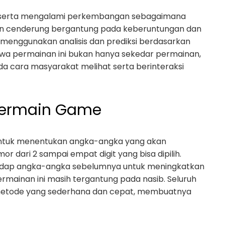
el serta mengalami perkembangan sebagaimana
in cenderung bergantung pada keberuntungan dan
i menggunakan analisis dan prediksi berdasarkan
hwa permainan ini bukan hanya sekedar permainan,
a cara masyarakat melihat serta berinteraksi
Bermain Game
 untuk menentukan angka-angka yang akan
 dari 2 sampai empat digit yang bisa dipilih.
rhadap angka-angka sebelumnya untuk meningkatkan
mainan ini masih tergantung pada nasib. Seluruh
metode yang sederhana dan cepat, membuatnya