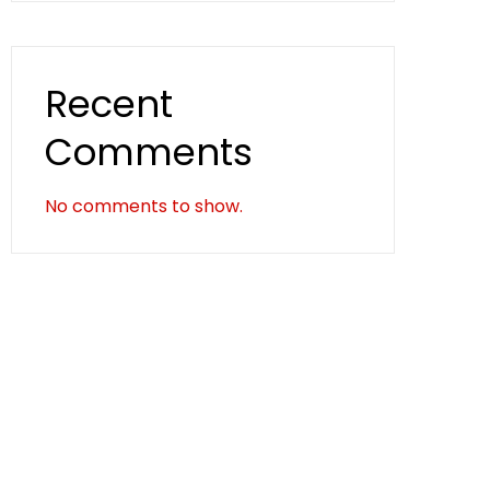
Recent
Comments
No comments to show.