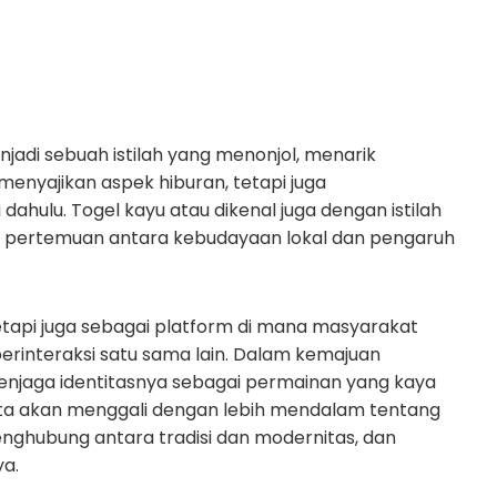
jadi sebuah istilah yang menonjol, menarik
menyajikan aspek hiburan, tetapi juga
ahulu. Togel kayu atau dikenal juga dengan istilah
 pertemuan antara kebudayaan lokal dan pengaruh
etapi juga sebagai platform di mana masyarakat
erinteraksi satu sama lain. Dalam kemajuan
 menjaga identitasnya sebagai permainan yang kaya
i, kita akan menggali dengan lebih mendalam tentang
nghubung antara tradisi dan modernitas, dan
ya.