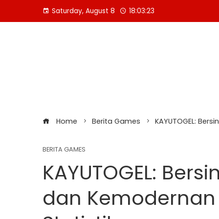
Skip
Saturday, August 8
18:03:24
to
content
Home
Berita Games
KAYUTOGEL: Bersin
BERITA GAMES
KAYUTOGEL: Bersin
dan Kemodernan