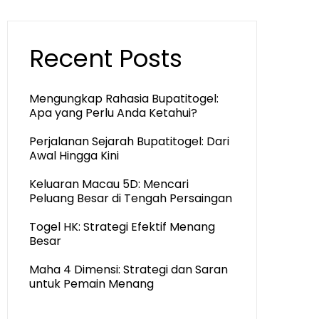
Recent Posts
Mengungkap Rahasia Bupatitogel:
Apa yang Perlu Anda Ketahui?
Perjalanan Sejarah Bupatitogel: Dari
Awal Hingga Kini
Keluaran Macau 5D: Mencari
Peluang Besar di Tengah Persaingan
Togel HK: Strategi Efektif Menang
Besar
Maha 4 Dimensi: Strategi dan Saran
untuk Pemain Menang