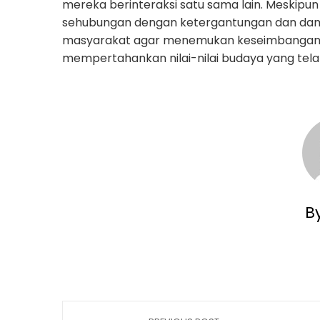
mereka berinteraksi satu sama lain. Meskip
sehubungan dengan ketergantungan dan dampak
masyarakat agar menemukan keseimbangan a
mempertahankan nilai-nilai budaya yang tela
B