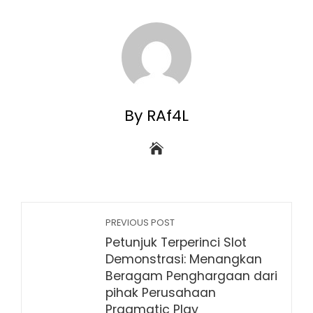
By RAf4L
PREVIOUS POST
Petunjuk Terperinci Slot
Demonstrasi: Menangkan
Beragam Penghargaan dari
pihak Perusahaan
Pragmatic Play