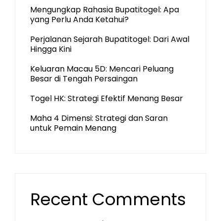
Mengungkap Rahasia Bupatitogel: Apa
yang Perlu Anda Ketahui?
Perjalanan Sejarah Bupatitogel: Dari Awal
Hingga Kini
Keluaran Macau 5D: Mencari Peluang
Besar di Tengah Persaingan
Togel HK: Strategi Efektif Menang Besar
Maha 4 Dimensi: Strategi dan Saran
untuk Pemain Menang
Recent Comments