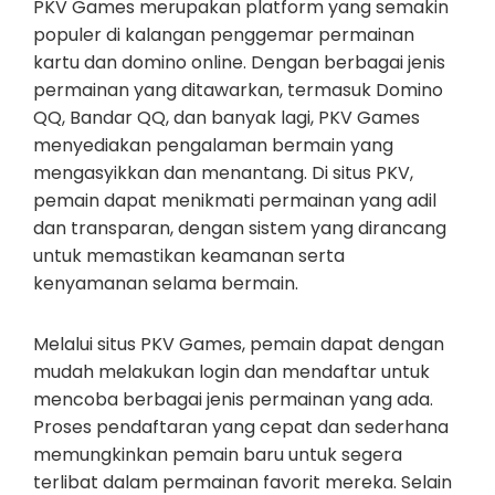
PKV Games merupakan platform yang semakin
populer di kalangan penggemar permainan
kartu dan domino online. Dengan berbagai jenis
permainan yang ditawarkan, termasuk Domino
QQ, Bandar QQ, dan banyak lagi, PKV Games
menyediakan pengalaman bermain yang
mengasyikkan dan menantang. Di situs PKV,
pemain dapat menikmati permainan yang adil
dan transparan, dengan sistem yang dirancang
untuk memastikan keamanan serta
kenyamanan selama bermain.
Melalui situs PKV Games, pemain dapat dengan
mudah melakukan login dan mendaftar untuk
mencoba berbagai jenis permainan yang ada.
Proses pendaftaran yang cepat dan sederhana
memungkinkan pemain baru untuk segera
terlibat dalam permainan favorit mereka. Selain