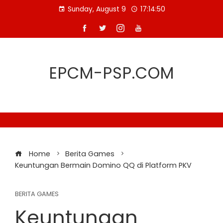
Skip
Sunday, August 9
17:14:50
to
content
EPCM-PSP.COM
Home
Berita Games
Keuntungan Bermain Domino QQ di Platform PKV
BERITA GAMES
Keuntungan