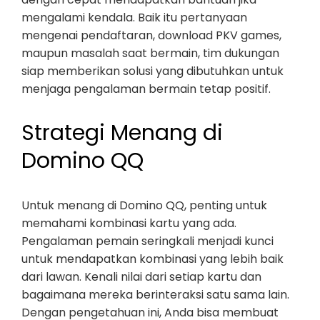
mengalami kendala. Baik itu pertanyaan
mengenai pendaftaran, download PKV games,
maupun masalah saat bermain, tim dukungan
siap memberikan solusi yang dibutuhkan untuk
menjaga pengalaman bermain tetap positif.
Strategi Menang di
Domino QQ
Untuk menang di Domino QQ, penting untuk
memahami kombinasi kartu yang ada.
Pengalaman pemain seringkali menjadi kunci
untuk mendapatkan kombinasi yang lebih baik
dari lawan. Kenali nilai dari setiap kartu dan
bagaimana mereka berinteraksi satu sama lain.
Dengan pengetahuan ini, Anda bisa membuat