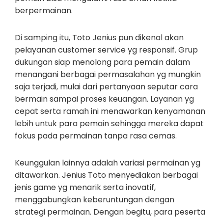
berpermainan.
Di samping itu, Toto Jenius pun dikenal akan
pelayanan customer service yg responsif. Grup
dukungan siap menolong para pemain dalam
menangani berbagai permasalahan yg mungkin
saja terjadi, mulai dari pertanyaan seputar cara
bermain sampai proses keuangan. Layanan yg
cepat serta ramah ini menawarkan kenyamanan
lebih untuk para pemain sehingga mereka dapat
fokus pada permainan tanpa rasa cemas.
Keunggulan lainnya adalah variasi permainan yg
ditawarkan. Jenius Toto menyediakan berbagai
jenis game yg menarik serta inovatif,
menggabungkan keberuntungan dengan
strategi permainan. Dengan begitu, para peserta