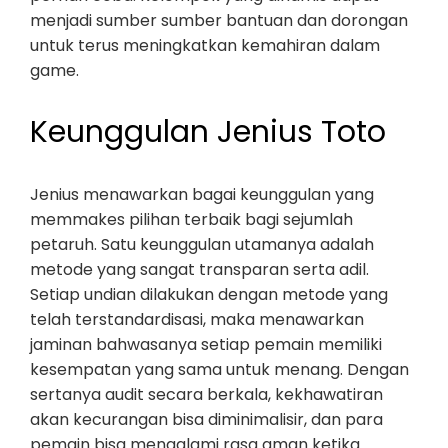
menjadi sumber sumber bantuan dan dorongan
untuk terus meningkatkan kemahiran dalam
game.
Keunggulan Jenius Toto
Jenius menawarkan bagai keunggulan yang
memmakes pilihan terbaik bagi sejumlah
petaruh. Satu keunggulan utamanya adalah
metode yang sangat transparan serta adil.
Setiap undian dilakukan dengan metode yang
telah terstandardisasi, maka menawarkan
jaminan bahwasanya setiap pemain memiliki
kesempatan yang sama untuk menang. Dengan
sertanya audit secara berkala, kekhawatiran
akan kecurangan bisa diminimalisir, dan para
pemain bisa mengalami rasa aman ketika