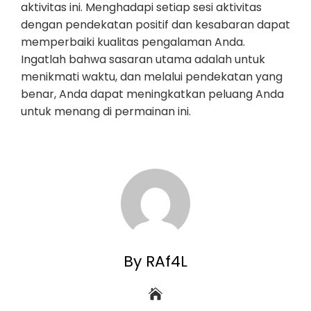
aktivitas ini. Menghadapi setiap sesi aktivitas
dengan pendekatan positif dan kesabaran dapat
memperbaiki kualitas pengalaman Anda.
Ingatlah bahwa sasaran utama adalah untuk
menikmati waktu, dan melalui pendekatan yang
benar, Anda dapat meningkatkan peluang Anda
untuk menang di permainan ini.
By RAf4L