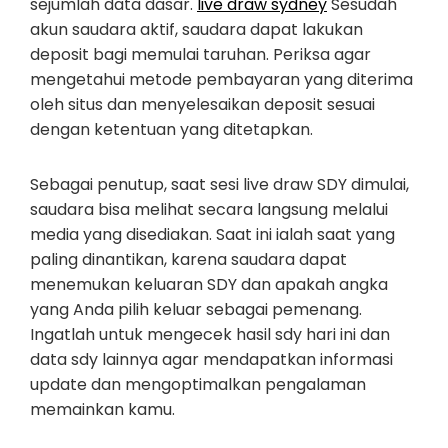
sejumlah data dasar.
live draw sydney
Sesudah
akun saudara aktif, saudara dapat lakukan
deposit bagi memulai taruhan. Periksa agar
mengetahui metode pembayaran yang diterima
oleh situs dan menyelesaikan deposit sesuai
dengan ketentuan yang ditetapkan.
Sebagai penutup, saat sesi live draw SDY dimulai,
saudara bisa melihat secara langsung melalui
media yang disediakan. Saat ini ialah saat yang
paling dinantikan, karena saudara dapat
menemukan keluaran SDY dan apakah angka
yang Anda pilih keluar sebagai pemenang.
Ingatlah untuk mengecek hasil sdy hari ini dan
data sdy lainnya agar mendapatkan informasi
update dan mengoptimalkan pengalaman
memainkan kamu.