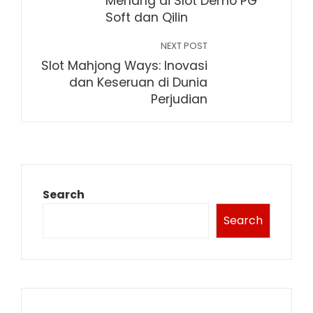
Menang di Slot Demo PG
Soft dan Qilin
NEXT POST
Slot Mahjong Ways: Inovasi
dan Keseruan di Dunia
Perjudian
Search
Search