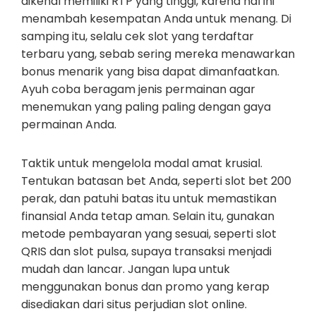
dikenal memiliki RTP yang tinggi, karena hal ini
menambah kesempatan Anda untuk menang. Di
samping itu, selalu cek slot yang terdaftar
terbaru yang, sebab sering mereka menawarkan
bonus menarik yang bisa dapat dimanfaatkan.
Ayuh coba beragam jenis permainan agar
menemukan yang paling paling dengan gaya
permainan Anda.
Taktik untuk mengelola modal amat krusial.
Tentukan batasan bet Anda, seperti slot bet 200
perak, dan patuhi batas itu untuk memastikan
finansial Anda tetap aman. Selain itu, gunakan
metode pembayaran yang sesuai, seperti slot
QRIS dan slot pulsa, supaya transaksi menjadi
mudah dan lancar. Jangan lupa untuk
menggunakan bonus dan promo yang kerap
disediakan dari situs perjudian slot online.