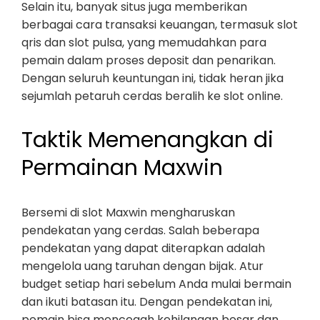
Selain itu, banyak situs juga memberikan
berbagai cara transaksi keuangan, termasuk slot
qris dan slot pulsa, yang memudahkan para
pemain dalam proses deposit dan penarikan.
Dengan seluruh keuntungan ini, tidak heran jika
sejumlah petaruh cerdas beralih ke slot online.
Taktik Memenangkan di
Permainan Maxwin
Bersemi di slot Maxwin mengharuskan
pendekatan yang cerdas. Salah beberapa
pendekatan yang dapat diterapkan adalah
mengelola uang taruhan dengan bijak. Atur
budget setiap hari sebelum Anda mulai bermain
dan ikuti batasan itu. Dengan pendekatan ini,
pemain bisa mencegah kehilangan besar dan