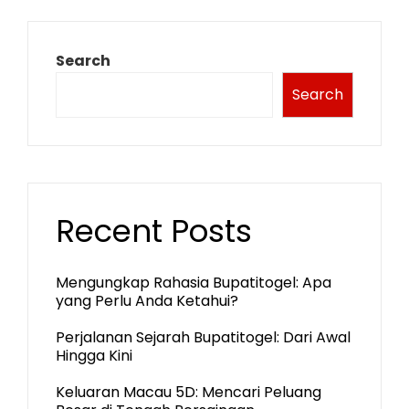
Search
Search
Recent Posts
Mengungkap Rahasia Bupatitogel: Apa
yang Perlu Anda Ketahui?
Perjalanan Sejarah Bupatitogel: Dari Awal
Hingga Kini
Keluaran Macau 5D: Mencari Peluang