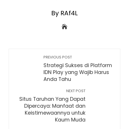
By RAf4L
PREVIOUS POST
Strategi Sukses di Platform
IDN Play yang Wajib Harus
Anda Tahu
NEXT POST
Situs Taruhan Yang Dapat
Dipercaya: Manfaat dan
Keistimewaannya untuk
Kaum Muda