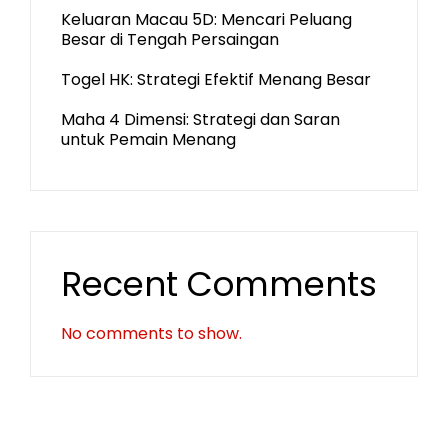
Keluaran Macau 5D: Mencari Peluang
Besar di Tengah Persaingan
Togel HK: Strategi Efektif Menang Besar
Maha 4 Dimensi: Strategi dan Saran
untuk Pemain Menang
Recent Comments
No comments to show.