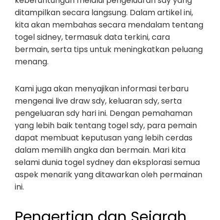
keberuntungan melalui pengeluaran sdy yang
ditampilkan secara langsung. Dalam artikel ini,
kita akan membahas secara mendalam tentang
togel sidney, termasuk data terkini, cara
bermain, serta tips untuk meningkatkan peluang
menang.
Kami juga akan menyajikan informasi terbaru
mengenai live draw sdy, keluaran sdy, serta
pengeluaran sdy hari ini. Dengan pemahaman
yang lebih baik tentang togel sdy, para pemain
dapat membuat keputusan yang lebih cerdas
dalam memilih angka dan bermain. Mari kita
selami dunia togel sydney dan eksplorasi semua
aspek menarik yang ditawarkan oleh permainan
ini.
Pengertian dan Sejarah