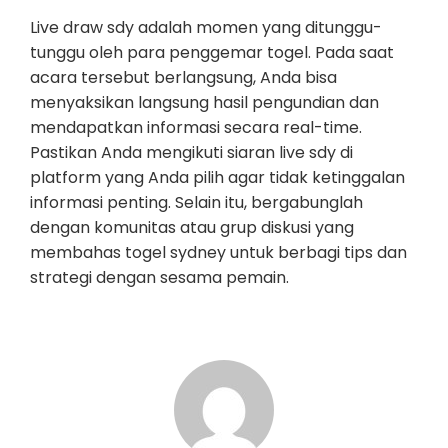
Live draw sdy adalah momen yang ditunggu-
tunggu oleh para penggemar togel. Pada saat
acara tersebut berlangsung, Anda bisa
menyaksikan langsung hasil pengundian dan
mendapatkan informasi secara real-time.
Pastikan Anda mengikuti siaran live sdy di
platform yang Anda pilih agar tidak ketinggalan
informasi penting. Selain itu, bergabunglah
dengan komunitas atau grup diskusi yang
membahas togel sydney untuk berbagi tips dan
strategi dengan sesama pemain.