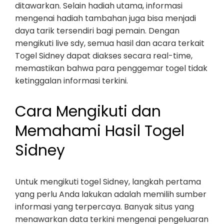
ditawarkan. Selain hadiah utama, informasi
mengenai hadiah tambahan juga bisa menjadi
daya tarik tersendiri bagi pemain. Dengan
mengikuti live sdy, semua hasil dan acara terkait
Togel Sidney dapat diakses secara real-time,
memastikan bahwa para penggemar togel tidak
ketinggalan informasi terkini.
Cara Mengikuti dan
Memahami Hasil Togel
Sidney
Untuk mengikuti togel Sidney, langkah pertama
yang perlu Anda lakukan adalah memilih sumber
informasi yang terpercaya. Banyak situs yang
menawarkan data terkini mengenai pengeluaran