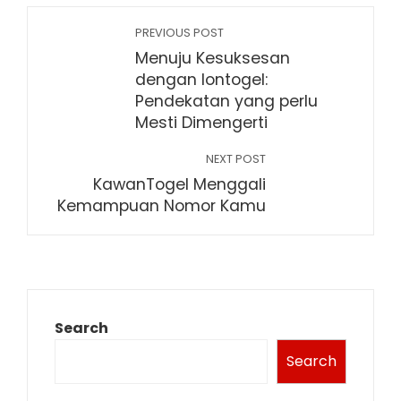
PREVIOUS POST
Menuju Kesuksesan
dengan Iontogel:
Pendekatan yang perlu
Mesti Dimengerti
NEXT POST
KawanTogel Menggali
Kemampuan Nomor Kamu
Search
Search