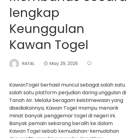
lengkap
Keunggulan
Kawan Togel
RAf4L
May 29, 2026
KawanTogel berhasil muncul sebagai salah satu
salah satu platform perjudian daring unggulan di
Tanah Air. Melalui beragam keistimewaan yang
disediakannya, Kawan Togel mampu menarik
minat banyak penggemar togel di negeri ini.
Banyak pemain sekarang beralih ke dalam
Kawan Togel sebab kemudahan-kemudahan