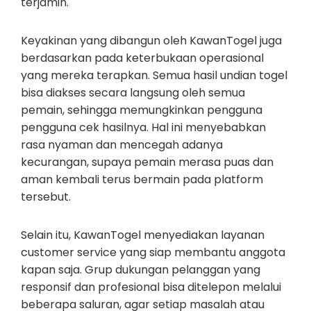
terjamin.
Keyakinan yang dibangun oleh KawanTogel juga
berdasarkan pada keterbukaan operasional
yang mereka terapkan. Semua hasil undian togel
bisa diakses secara langsung oleh semua
pemain, sehingga memungkinkan pengguna
pengguna cek hasilnya. Hal ini menyebabkan
rasa nyaman dan mencegah adanya
kecurangan, supaya pemain merasa puas dan
aman kembali terus bermain pada platform
tersebut.
Selain itu, KawanTogel menyediakan layanan
customer service yang siap membantu anggota
kapan saja. Grup dukungan pelanggan yang
responsif dan profesional bisa ditelepon melalui
beberapa saluran, agar setiap masalah atau