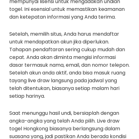
mempunyai lisensi untuk mengadakan undian
togel. Ini esensial untuk memastikan keamanan
dan ketepatan informasi yang Anda terima.
Setelah, memilih situs, Anda harus mendaftar
untuk mendapatkan akun jika diperlukan.
Tahapan pendaftaran sering cukup mudah dan
cepat. Anda akan diminta mengisi informasi
dasar termasuk nama, email, dan nomor telepon.
Setelah akun anda aktif, anda bisa masuk ruang
tayang live draw langsung pada jadwal yang
telah ditentukan, biasanya setiap malam hari
setiap harinya.
Saat menunggu hasil undi, bersiaplah dengan
angka-angka yang telah Anda pilih. Live draw
togel Hongkong biasanya berlangsung dalam
suasana yang, jadi pastikan Anda berada kondisi