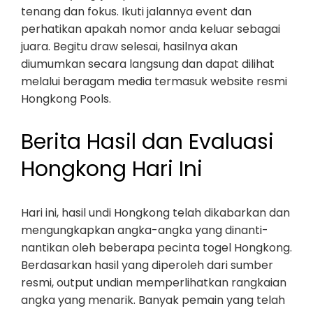
tenang dan fokus. Ikuti jalannya event dan
perhatikan apakah nomor anda keluar sebagai
juara. Begitu draw selesai, hasilnya akan
diumumkan secara langsung dan dapat dilihat
melalui beragam media termasuk website resmi
Hongkong Pools.
Berita Hasil dan Evaluasi
Hongkong Hari Ini
Hari ini, hasil undi Hongkong telah dikabarkan dan
mengungkapkan angka-angka yang dinanti-
nantikan oleh beberapa pecinta togel Hongkong.
Berdasarkan hasil yang diperoleh dari sumber
resmi, output undian memperlihatkan rangkaian
angka yang menarik. Banyak pemain yang telah