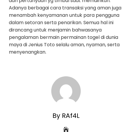
dan pertanyaan yg timbul saat memainkan.
Adanya berbagai cara transaksi yang aman juga
menambah kenyamanan untuk para pengguna
dalam setoran serta penarikan. Semua hal ini
dirancang untuk menjamin bahwasanya
pengalaman bermain permainan togel di dunia
maya di Jenius Toto selalu aman, nyaman, serta
menyenangkan.
By RAf4L