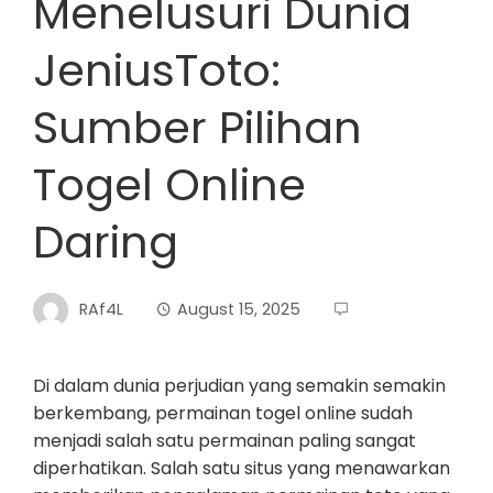
Menelusuri Dunia
JeniusToto:
Sumber Pilihan
Togel Online
Daring
RAf4L
August 15, 2025
Di dalam dunia perjudian yang semakin semakin
berkembang, permainan togel online sudah
menjadi salah satu permainan paling sangat
diperhatikan. Salah satu situs yang menawarkan