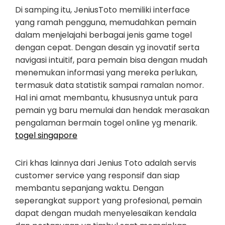
Di samping itu, JeniusToto memiliki interface
yang ramah pengguna, memudahkan pemain
dalam menjelajahi berbagai jenis game togel
dengan cepat. Dengan desain yg inovatif serta
navigasi intuitif, para pemain bisa dengan mudah
menemukan informasi yang mereka perlukan,
termasuk data statistik sampai ramalan nomor.
Hal ini amat membantu, khususnya untuk para
pemain yg baru memulai dan hendak merasakan
pengalaman bermain togel online yg menarik.
togel singapore
Ciri khas lainnya dari Jenius Toto adalah servis
customer service yang responsif dan siap
membantu sepanjang waktu. Dengan
seperangkat support yang profesional, pemain
dapat dengan mudah menyelesaikan kendala