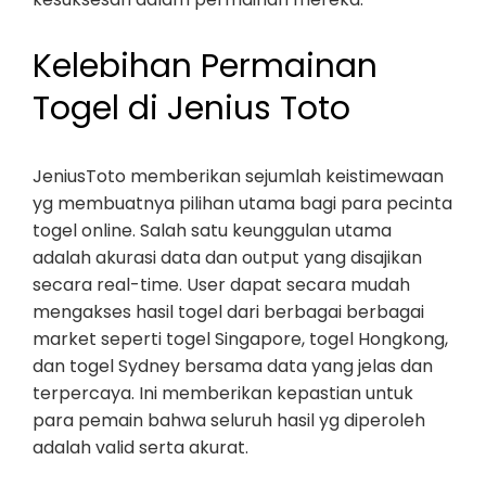
Kelebihan Permainan
Togel di Jenius Toto
JeniusToto memberikan sejumlah keistimewaan
yg membuatnya pilihan utama bagi para pecinta
togel online. Salah satu keunggulan utama
adalah akurasi data dan output yang disajikan
secara real-time. User dapat secara mudah
mengakses hasil togel dari berbagai berbagai
market seperti togel Singapore, togel Hongkong,
dan togel Sydney bersama data yang jelas dan
terpercaya. Ini memberikan kepastian untuk
para pemain bahwa seluruh hasil yg diperoleh
adalah valid serta akurat.