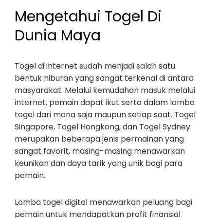
Mengetahui Togel Di
Dunia Maya
Togel di internet sudah menjadi salah satu
bentuk hiburan yang sangat terkenal di antara
masyarakat. Melalui kemudahan masuk melalui
internet, pemain dapat ikut serta dalam lomba
togel dari mana saja maupun setiap saat. Togel
Singapore, Togel Hongkong, dan Togel Sydney
merupakan beberapa jenis permainan yang
sangat favorit, masing-masing menawarkan
keunikan dan daya tarik yang unik bagi para
pemain.
Lomba togel digital menawarkan peluang bagi
pemain untuk mendapatkan profit finansial