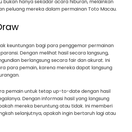
u bukan hanya sekadar acara hiburan, melainkan
tkan peluang mereka dalam permainan Toto Macau.
 Draw
yak keuntungan bagi para penggemar permainan
paransi. Dengan melihat hasil secara langsung,
ndian berlangsung secara fair dan akurat. Ini
a para pemain, karena mereka dapat langsung
urangan.
ra pemain untuk tetap up-to-date dengan hasil
segalanya. Dengan informasi hasil yang langsung
pakah mereka beruntung atau tidak. Ini memberi
ah selanjutnya, apakah ingin bertaruh lagi atau