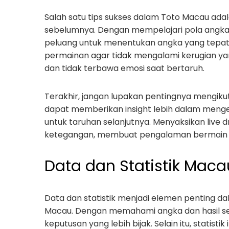
Salah satu tips sukses dalam Toto Macau adal
sebelumnya. Dengan mempelajari pola angka 
peluang untuk menentukan angka yang tepat. 
permainan agar tidak mengalami kerugian yan
dan tidak terbawa emosi saat bertaruh.
Terakhir, jangan lupakan pentingnya mengikuti 
dapat memberikan insight lebih dalam meng
untuk taruhan selanjutnya. Menyaksikan liv
ketegangan, membuat pengalaman bermain 
Data dan Statistik Maca
Data dan statistik menjadi elemen penting da
Macau. Dengan memahami angka dan hasil 
keputusan yang lebih bijak. Selain itu, statist