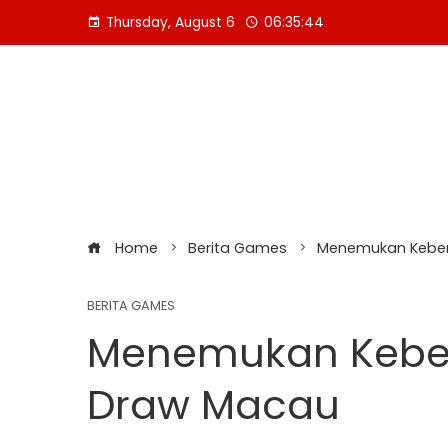
Skip
Thursday, August 6
06:35:44
to
content
Home
Berita Games
Menemukan Keber
BERITA GAMES
Menemukan Keber
Draw Macau