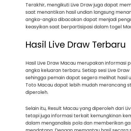
Terakhir, mengikuti Live Draw juga dapat memb
saat menantikan hasil undian langsung men
angka-angka dibacakan dapat menjadi penga
keasyikan saat berpartisipasi dalam togel Ma
Hasil Live Draw Terbaru
Hasil Live Draw Macau merupakan informasi p
angka keluaran terbaru. Setiap sesi Live Dr
sehingga pemain dapat segera melihat hasil u
Toto Macau dapat lebih mudah merancang st
diperoleh.
Selain itu, Result Macau yang diperoleh dar
tetapi juga informasi terkait kemungkinan ke
dalam menganalisis pola dan memberikan gam
mendatang. Dengan memantau hasil secara r