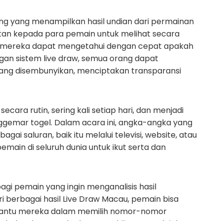
ng yang menampilkan hasil undian dari permainan
tan kepada para pemain untuk melihat secara
a mereka dapat mengetahui dengan cepat apakah
n sistem live draw, semua orang dapat
ang disembunyikan, menciptakan transparansi
cara rutin, sering kali setiap hari, dan menjadi
gemar togel. Dalam acara ini, angka-angka yang
gai saluran, baik itu melalui televisi, website, atau
emain di seluruh dunia untuk ikut serta dan
agi pemain yang ingin menganalisis hasil
berbagai hasil Live Draw Macau, pemain bisa
mbantu mereka dalam memilih nomor-nomor