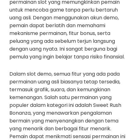
permainan slot yang memungkinkan pemain
untuk mencoba game tanpa perlu bertaruh
uang asli. Dengan menggunakan akun demo,
pemain dapat berlatih dan memahami
mekanisme permainan, fitur bonus, serta
peluang yang ada sebelum terjun langsung
dengan uang nyata. Ini sangat berguna bagi
pemula yang ingin belajar tanpa risiko finansial.
Dalam slot demo, semua fitur yang ada pada
permainan uang asli biasanya tetap tersedia,
termasuk grafik, suara, dan kemungkinan
kemenangan. Salah satu permainan yang
populer dalam kategori ini adalah Sweet Rush
Bonanza, yang menawarkan pengalaman
bermain yang menyenangkan dengan tema
yang menarik dan berbagai fitur menarik.
Pemain dapat menikmati sensasi permainan ini