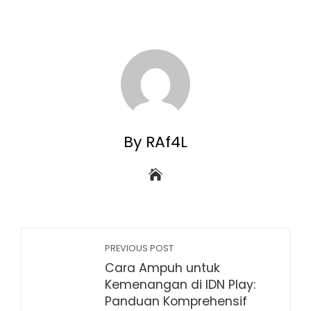
By RAf4L
PREVIOUS POST
Cara Ampuh untuk
Kemenangan di IDN Play:
Panduan Komprehensif