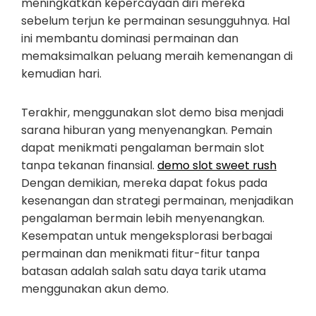
meningkatkan kepercayaan diri mereka
sebelum terjun ke permainan sesungguhnya. Hal
ini membantu dominasi permainan dan
memaksimalkan peluang meraih kemenangan di
kemudian hari.
Terakhir, menggunakan slot demo bisa menjadi
sarana hiburan yang menyenangkan. Pemain
dapat menikmati pengalaman bermain slot
tanpa tekanan finansial.
demo slot sweet rush
Dengan demikian, mereka dapat fokus pada
kesenangan dan strategi permainan, menjadikan
pengalaman bermain lebih menyenangkan.
Kesempatan untuk mengeksplorasi berbagai
permainan dan menikmati fitur-fitur tanpa
batasan adalah salah satu daya tarik utama
menggunakan akun demo.