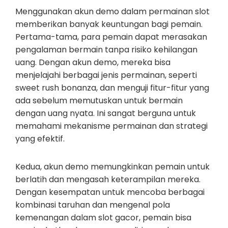
Menggunakan akun demo dalam permainan slot
memberikan banyak keuntungan bagi pemain.
Pertama-tama, para pemain dapat merasakan
pengalaman bermain tanpa risiko kehilangan
uang. Dengan akun demo, mereka bisa
menjelajahi berbagai jenis permainan, seperti
sweet rush bonanza, dan menguji fitur-fitur yang
ada sebelum memutuskan untuk bermain
dengan uang nyata. Ini sangat berguna untuk
memahami mekanisme permainan dan strategi
yang efektif.
Kedua, akun demo memungkinkan pemain untuk
berlatih dan mengasah keterampilan mereka.
Dengan kesempatan untuk mencoba berbagai
kombinasi taruhan dan mengenal pola
kemenangan dalam slot gacor, pemain bisa