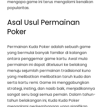
mengapa game ini terus mengalami kenaikan
popularitas.
Asal Usul Permainan
Poker
Permainan Kuda Poker adalah sebuah game
yang bermulai banyak familiar di kalangan
antara penggemar game kartu. Awal mula
permainan ini dapat ditelusuri ke belakang
menuju sejumlah permainan tradisional kuno
yang melibatkan melibatkan taruh kuda dan
serta kartu remi. Game ini menggabungkan
strategi, insting, dan nasib baik, menjadikannya
sangat seru bagi semua pemain. Dalam tahun-
tahun belakangan ini, Kuda Kuda Poker
mengalami perkembangan yang signifikan,