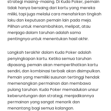
strategi masing-masing. Di Kuda Poker, pemain
tidak hanya bersaing dari kartu yang mereka
miliki, tapi juga melalui cara menafsirkan tingkah
laku dan keputusan pemain lain pada meja.
Pilihan untuk menambahkan, melipat, atau
menjaga dalam taruhan adalah sama
pentingnya untuk menentukan hasil akhir.
Langkah terakhir dalam Kuda Poker adalah
penyingkapan kartu. Ketika semua taruhan
dipasang, pemain akan memperlihatkan kartu
sendiri, dan kombinasi terbaik akan disimpulkan.
Pemain yang memiliki susunan tertinggi hendak
memenangkan permainan dan membawa
pulang taruhan. Kuda Poker memadukan unsur
keberuntungan dan strategi, menjadikannya
permainan yang sangat menarik dan
menantang bagi semua kalangan.