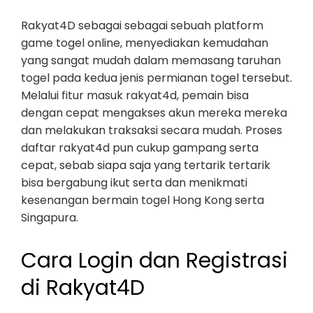
Rakyat4D sebagai sebagai sebuah platform
game togel online, menyediakan kemudahan
yang sangat mudah dalam memasang taruhan
togel pada kedua jenis permianan togel tersebut.
Melalui fitur masuk rakyat4d, pemain bisa
dengan cepat mengakses akun mereka mereka
dan melakukan traksaksi secara mudah. Proses
daftar rakyat4d pun cukup gampang serta
cepat, sebab siapa saja yang tertarik tertarik
bisa bergabung ikut serta dan menikmati
kesenangan bermain togel Hong Kong serta
Singapura.
Cara Login dan Registrasi
di Rakyat4D