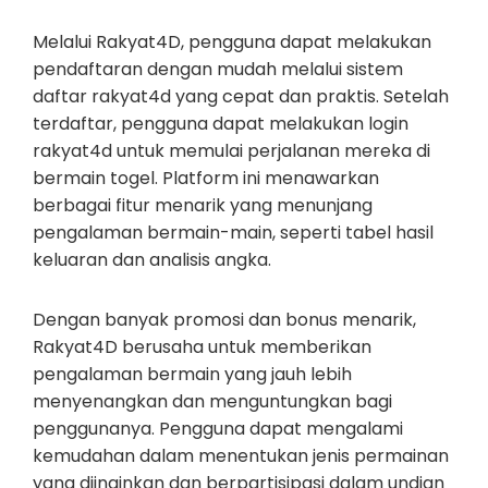
Melalui Rakyat4D, pengguna dapat melakukan
pendaftaran dengan mudah melalui sistem
daftar rakyat4d yang cepat dan praktis. Setelah
terdaftar, pengguna dapat melakukan login
rakyat4d untuk memulai perjalanan mereka di
bermain togel. Platform ini menawarkan
berbagai fitur menarik yang menunjang
pengalaman bermain-main, seperti tabel hasil
keluaran dan analisis angka.
Dengan banyak promosi dan bonus menarik,
Rakyat4D berusaha untuk memberikan
pengalaman bermain yang jauh lebih
menyenangkan dan menguntungkan bagi
penggunanya. Pengguna dapat mengalami
kemudahan dalam menentukan jenis permainan
yang diinginkan dan berpartisipasi dalam undian