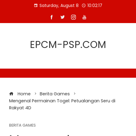
Skip
Saturday, August 8
10:02:18
to
content
EPCM-PSP.COM
Home
Berita Games
Mengenal Permainan Togel: Petualangan Seru di
Rakyat 4D
BERITA GAMES