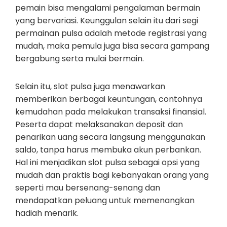
pemain bisa mengalami pengalaman bermain
yang bervariasi. Keunggulan selain itu dari segi
permainan pulsa adalah metode registrasi yang
mudah, maka pemula juga bisa secara gampang
bergabung serta mulai bermain.
Selain itu, slot pulsa juga menawarkan
memberikan berbagai keuntungan, contohnya
kemudahan pada melakukan transaksi finansial.
Peserta dapat melaksanakan deposit dan
penarikan uang secara langsung menggunakan
saldo, tanpa harus membuka akun perbankan.
Hal ini menjadikan slot pulsa sebagai opsi yang
mudah dan praktis bagi kebanyakan orang yang
seperti mau bersenang-senang dan
mendapatkan peluang untuk memenangkan
hadiah menarik.