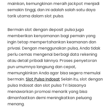
mainkan, kemungkinan meraih jackpot menjadi
semakin tinggi, dan ini adalah salah satu daya
tarik utama dalam slot pulsa.
Bermain slot dengan deposit pulsa juga
memberikan kenyamanan bagi pemain yang
ingin tetap mempertahankan keamanan dan
privasi. Dengan menggunakan pulsa, Anda tidak
perlu cemas mengenai berbagi data rekening
atau detail pribadi lainnya. Proses penyetoran
pun umumnya langsung dan cepat,
memungkinkan Anda agar bisa segera memulai
bermain.
Slot Pulsa Indosat
Selain itu, slot dengan
pulsa Indosat dan slot pulsa Tri biasanya
menawarkan promosi menarik yang bisa
dimanfaatkan demi meningkatkan peluang
menang.