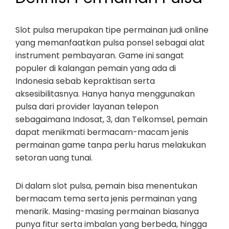
Slot pulsa merupakan tipe permainan judi online
yang memanfaatkan pulsa ponsel sebagai alat
instrument pembayaran. Game ini sangat
populer di kalangan pemain yang ada di
Indonesia sebab kepraktisan serta
aksesibilitasnya. Hanya hanya menggunakan
pulsa dari provider layanan telepon
sebagaimana Indosat, 3, dan Telkomsel, pemain
dapat menikmati bermacam-macam jenis
permainan game tanpa perlu harus melakukan
setoran uang tunai.
Di dalam slot pulsa, pemain bisa menentukan
bermacam tema serta jenis permainan yang
menarik. Masing-masing permainan biasanya
punya fitur serta imbalan yang berbeda, hingga