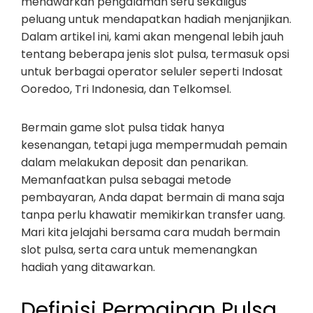
menawarkan pengalaman seru sekaligus
peluang untuk mendapatkan hadiah menjanjikan.
Dalam artikel ini, kami akan mengenal lebih jauh
tentang beberapa jenis slot pulsa, termasuk opsi
untuk berbagai operator seluler seperti Indosat
Ooredoo, Tri Indonesia, dan Telkomsel.
Bermain game slot pulsa tidak hanya
kesenangan, tetapi juga mempermudah pemain
dalam melakukan deposit dan penarikan.
Memanfaatkan pulsa sebagai metode
pembayaran, Anda dapat bermain di mana saja
tanpa perlu khawatir memikirkan transfer uang.
Mari kita jelajahi bersama cara mudah bermain
slot pulsa, serta cara untuk memenangkan
hadiah yang ditawarkan.
Definisi Permainan Pulsa