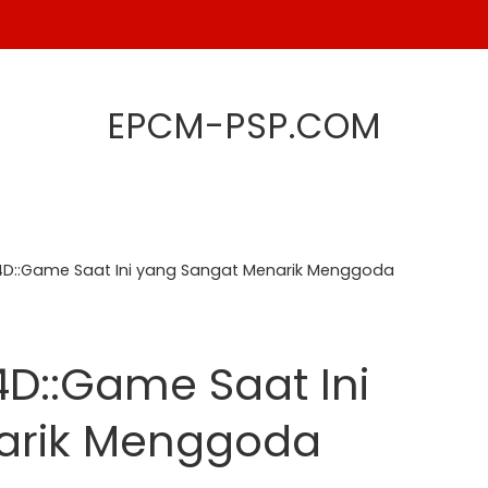
EPCM-PSP.COM
D::Game Saat Ini yang Sangat Menarik Menggoda
D::Game Saat Ini
arik Menggoda