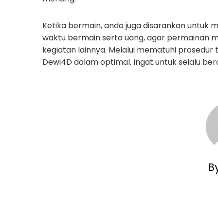
Ketika bermain, anda juga disarankan untuk m
waktu bermain serta uang, agar permainan 
kegiatan lainnya. Melalui mematuhi prosedur
Dewi4D dalam optimal. Ingat untuk selalu bera
B