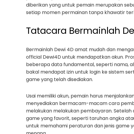
diberikan yang untuk pemain merupakan sebu
setiap momen permainan tanpa khawatir te
Tatacara Bermainlah D
Bermainlah Dewi 4D amat mudah dan mengasyi
official Dewi4D untuk mendapatkan akun. Pr
beberapa data fundamental, seperti nama, ala
bakal mendapat izin untuk login ke sistem s
game yang telah disediakan.
Usai memiliki akun, pemain harus menjalankan
menyediakan bermacam-macam cara pemb
melakukan melakukan pembayaran. Setelah 
game yang favorit, seperti taruhan angka ata
untuk memahami peraturan dan jenis game ya
menang.