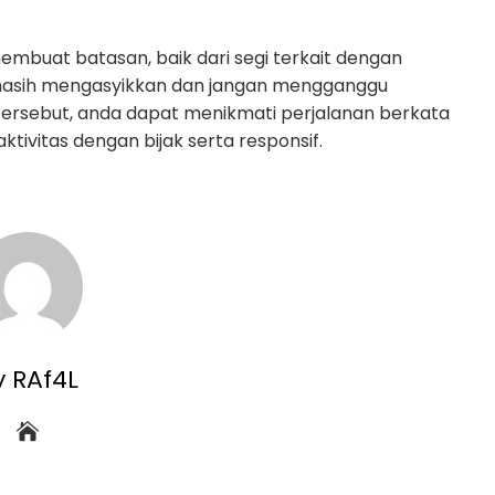
embuat batasan, baik dari segi terkait dengan
masih mengasyikkan dan jangan mengganggu
 tersebut, anda dapat menikmati perjalanan berkata
ktivitas dengan bijak serta responsif.
y RAf4L