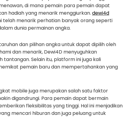
menawan, di mana pemain para pemain dapat
an hadiah yang menarik menggiurkan.
dewi4d
i telah menarik perhatian banyak orang seperti
alam dunia permainan angka.
uhan dan pilihan angka untuk dapat dipilih oleh
pahami dan menarik, Dewi4D menyuguhkan
ntangan. Selain itu, platform ini juga kali
 memikat pemain baru dan mempertahankan yang
gkat mobile juga merupakan salah satu faktor
in digandrungi. Para pemain dapat bermain
mberikan fleksibilitas yang tinggi. Hal ini menjadikan
yang mencari hiburan dan juga peluang untuk