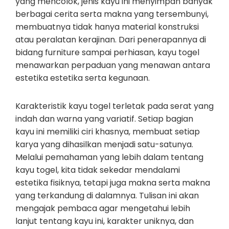
yang mencolok, jenis kayu ini menyimpan banyak
berbagai cerita serta makna yang tersembunyi,
membuatnya tidak hanya material konstruksi
atau peralatan kerajinan. Dari penerapannya di
bidang furniture sampai perhiasan, kayu togel
menawarkan perpaduan yang menawan antara
estetika estetika serta kegunaan.
Karakteristik kayu togel terletak pada serat yang
indah dan warna yang variatif. Setiap bagian
kayu ini memiliki ciri khasnya, membuat setiap
karya yang dihasilkan menjadi satu-satunya.
Melalui pemahaman yang lebih dalam tentang
kayu togel, kita tidak sekedar mendalami
estetika fisiknya, tetapi juga makna serta makna
yang terkandung di dalamnya. Tulisan ini akan
mengajak pembaca agar mengetahui lebih
lanjut tentang kayu ini, karakter uniknya, dan