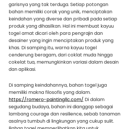
garisnya yang tak terduga. Setiap potongan
bahan memiliki corak yang unik, menciptakan
keindahan yang diverse dan pribadi pada setiap
produk yang dihasilkan. Hal ini membuat kayuu
togel amat dicari oleh para pengrajin dan
desainer yang ingin menciptakan produk yang
khas. Di samping itu, warna kayuu togel
cenderung beragam, dari coklat muda hingga
cokelat tua, memungkinkan variasi dalam desain
dan aplikasi.
Di samping keindahannya, bahan togel juga
memiliki makna filosofis yang dalam.
https://romero-paintingllc.com/
Di dalam
segudang budaya, bahan ini dianggap sebagai
lambang courage dan resilience, sebab tanaman
asalnya tumbuh di lingkungan yang cukup sulit.
Bahan togel memperlihatkan kita untuk