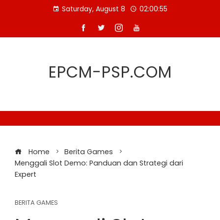
Skip
Saturday, August 8
02:00:56
to
content
EPCM-PSP.COM
Home
Berita Games
Menggali Slot Demo: Panduan dan Strategi dari
Expert
BERITA GAMES