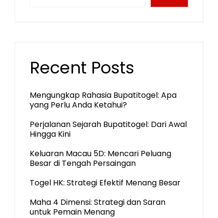
Recent Posts
Mengungkap Rahasia Bupatitogel: Apa
yang Perlu Anda Ketahui?
Perjalanan Sejarah Bupatitogel: Dari Awal
Hingga Kini
Keluaran Macau 5D: Mencari Peluang
Besar di Tengah Persaingan
Togel HK: Strategi Efektif Menang Besar
Maha 4 Dimensi: Strategi dan Saran
untuk Pemain Menang