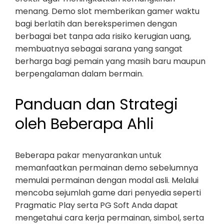
menang. Demo slot memberikan gamer waktu
bagi berlatih dan bereksperimen dengan
berbagai bet tanpa ada risiko kerugian uang,
membuatnya sebagai sarana yang sangat
berharga bagi pemain yang masih baru maupun
berpengalaman dalam bermain.
Panduan dan Strategi
oleh Beberapa Ahli
Beberapa pakar menyarankan untuk
memanfaatkan permainan demo sebelumnya
memulai permainan dengan modal asli. Melalui
mencoba sejumlah game dari penyedia seperti
Pragmatic Play serta PG Soft Anda dapat
mengetahui cara kerja permainan, simbol, serta