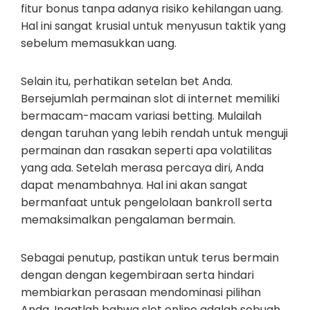
fitur bonus tanpa adanya risiko kehilangan uang.
Hal ini sangat krusial untuk menyusun taktik yang
sebelum memasukkan uang.
Selain itu, perhatikan setelan bet Anda.
Bersejumlah permainan slot di internet memiliki
bermacam-macam variasi betting. Mulailah
dengan taruhan yang lebih rendah untuk menguji
permainan dan rasakan seperti apa volatilitas
yang ada. Setelah merasa percaya diri, Anda
dapat menambahnya. Hal ini akan sangat
bermanfaat untuk pengelolaan bankroll serta
memaksimalkan pengalaman bermain.
Sebagai penutup, pastikan untuk terus bermain
dengan dengan kegembiraan serta hindari
membiarkan perasaan mendominasi pilihan
Anda. Ingatlah bahwa slot online adalah sebuah