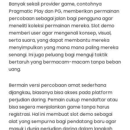
Banyak sekali provider game, contohnya
Pragmatic Play dan PG, memberikan permainan
percobaan sebagai jalan bagi pengguna agar
meneliti koleksi permainan mereka. Slot demo
memberi user agar mengenali konsep, visual,
serta suara, yang dapat membantu mereka
menyimpulkan yang mana mana paling mereka
senangi. Ini juga peluang bagi menguji taktik
bertaruh yang bermacam-macam tanpa beban
uang.
Bermain versi percobaan amat sederhana
dijangkau, biasanya bisa akses pada platform
perjudian daring. Pemain cukup mendaftar atau
bisa segera menjalankan game tanpa harus
registrasi. Hal ini membuat slot demo sebagai
alat yang sempurna bagi pendatang baru agar
masuk j dunia perjudian daring dalam langkah