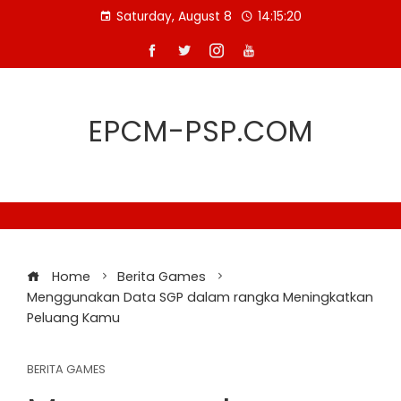
Skip
Saturday, August 8
14:15:21
to
content
EPCM-PSP.COM
Home
Berita Games
Menggunakan Data SGP dalam rangka Meningkatkan
Peluang Kamu
BERITA GAMES