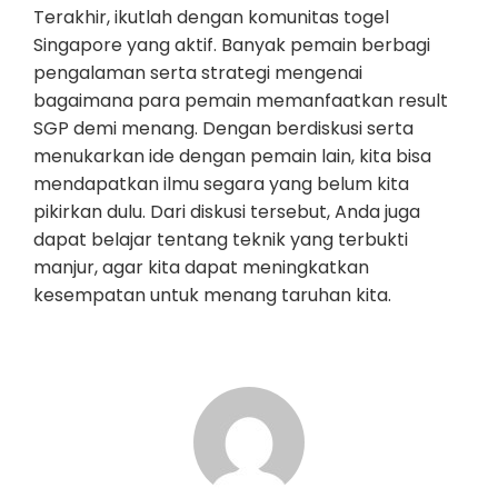
Terakhir, ikutlah dengan komunitas togel
Singapore yang aktif. Banyak pemain berbagi
pengalaman serta strategi mengenai
bagaimana para pemain memanfaatkan result
SGP demi menang. Dengan berdiskusi serta
menukarkan ide dengan pemain lain, kita bisa
mendapatkan ilmu segara yang belum kita
pikirkan dulu. Dari diskusi tersebut, Anda juga
dapat belajar tentang teknik yang terbukti
manjur, agar kita dapat meningkatkan
kesempatan untuk menang taruhan kita.