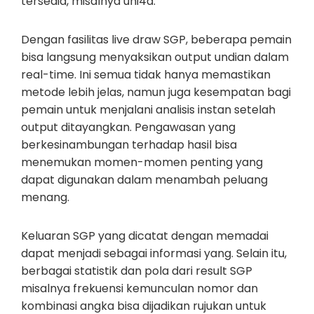
tersedia, misalnya uni4d.
Dengan fasilitas live draw SGP, beberapa pemain
bisa langsung menyaksikan output undian dalam
real-time. Ini semua tidak hanya memastikan
metode lebih jelas, namun juga kesempatan bagi
pemain untuk menjalani analisis instan setelah
output ditayangkan. Pengawasan yang
berkesinambungan terhadap hasil bisa
menemukan momen-momen penting yang
dapat digunakan dalam menambah peluang
menang.
Keluaran SGP yang dicatat dengan memadai
dapat menjadi sebagai informasi yang. Selain itu,
berbagai statistik dan pola dari result SGP
misalnya frekuensi kemunculan nomor dan
kombinasi angka bisa dijadikan rujukan untuk