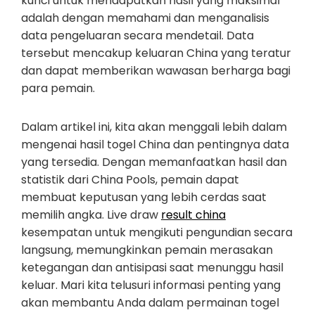
kunci untuk mendapatkan hasil yang maksimal
adalah dengan memahami dan menganalisis
data pengeluaran secara mendetail. Data
tersebut mencakup keluaran China yang teratur
dan dapat memberikan wawasan berharga bagi
para pemain.
Dalam artikel ini, kita akan menggali lebih dalam
mengenai hasil togel China dan pentingnya data
yang tersedia. Dengan memanfaatkan hasil dan
statistik dari China Pools, pemain dapat
membuat keputusan yang lebih cerdas saat
memilih angka. Live draw
result china
kesempatan untuk mengikuti pengundian secara
langsung, memungkinkan pemain merasakan
ketegangan dan antisipasi saat menunggu hasil
keluar. Mari kita telusuri informasi penting yang
akan membantu Anda dalam permainan togel