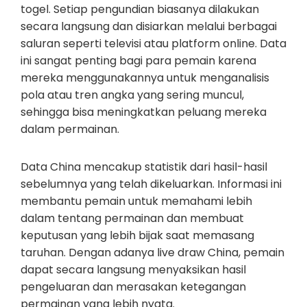
togel. Setiap pengundian biasanya dilakukan
secara langsung dan disiarkan melalui berbagai
saluran seperti televisi atau platform online. Data
ini sangat penting bagi para pemain karena
mereka menggunakannya untuk menganalisis
pola atau tren angka yang sering muncul,
sehingga bisa meningkatkan peluang mereka
dalam permainan.
Data China mencakup statistik dari hasil-hasil
sebelumnya yang telah dikeluarkan. Informasi ini
membantu pemain untuk memahami lebih
dalam tentang permainan dan membuat
keputusan yang lebih bijak saat memasang
taruhan. Dengan adanya live draw China, pemain
dapat secara langsung menyaksikan hasil
pengeluaran dan merasakan ketegangan
permainan yang lebih nyata.