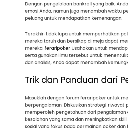
Dengan pengelolaan bankroll yang baik, An
emosi Anda, namun juga menambah waktu per
peluang untuk mendapatkan kemenangan.
Terakhir, tidak lupa untuk memperhatikan 
mereka taruh dan bersikap di meja dapat me
mereka.
feraripoker
Usahakan untuk mendapat
serta gunakan ilmu tersebut untuk menentuk
dan analisis, Anda dapat menambah kemungki
Trik dan Panduan dari P
Masuklah dengan forum feraripoker untuk m
berpengalaman. Diskusikan strategi, riwayat
memperoleh pengetahuan dari pengalaman ora
kesalahan yang sama dan meningkatkan skill 
sosial yang fokus pada permainan poker dan 