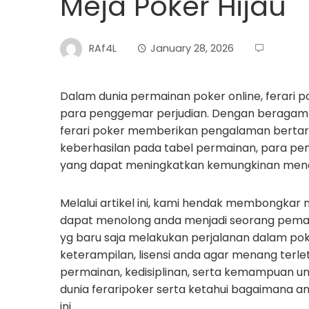
Meja Poker Hijau
RAf4L
January 28, 2026
Dalam dunia permainan poker online, ferari 
para penggemar perjudian. Dengan beragam
ferari poker memberikan pengalaman berta
keberhasilan pada tabel permainan, para pem
yang dapat meningkatkan kemungkinan men
Melalui artikel ini, kami hendak membongkar m
dapat menolong anda menjadi seorang pemain
yg baru saja melakukan perjalanan dalam po
keterampilan, lisensi anda agar menang ter
permainan, kedisiplinan, serta kemampuan un
dunia feraripoker serta ketahui bagaimana
ini.