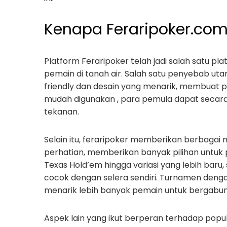
Kenapa Feraripoker.com
Platform Feraripoker telah jadi salah satu pl
pemain di tanah air. Salah satu penyebab u
friendly dan desain yang menarik, membuat pr
mudah digunakan , para pemula dapat secar
tekanan.
Selain itu, feraripoker memberikan berbaga
perhatian, memberikan banyak pilihan untuk p
Texas Hold’em hingga variasi yang lebih bar
cocok dengan selera sendiri. Turnamen denga
menarik lebih banyak pemain untuk bergabun
Aspek lain yang ikut berperan terhadap popul