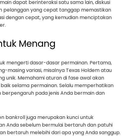
ain dapat berinteraksi satu sama lain, diskusi
gan pelanggan yang cepat tanggap memastikan
tasi dengan cepat, yang kemudian menciptakan
er.
untuk Menang
 untuk mengerti dasar-dasar permainan. Pertama,
ng-masing variasi, misalnya Texas Holdem atau
g unik. Memahami aturan di fase awal akan
 baik selama permainan. Selalu memperhatikan
guh berpengaruh pada jenis Anda bermain dan
bankroll juga merupakan kunci untuk
ran Anda sebelum bermulai bertaruh dan patuhi
an bertaruh melebihi dari apa yang Anda sanggup.