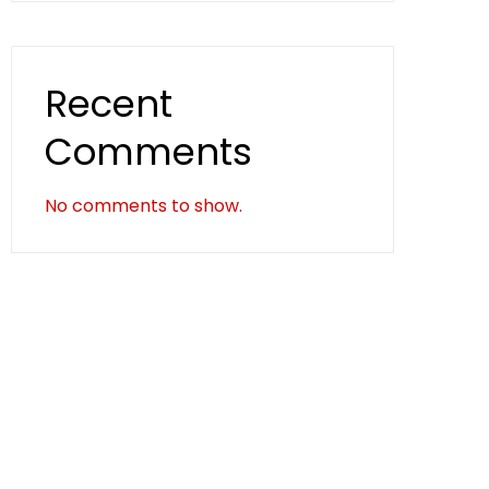
Recent
Comments
No comments to show.