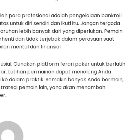
oleh para profesional adalah pengelolaan bankroll
s untuk diri sendiri dan ikuti itu. Jangan tergoda
uhan lebih banyak dari yang diperlukan. Pemain
rhenti dan tidak terjebak dalam perasaan saat
an mental dan finansial.
rusial. Gunakan platform ferari poker untuk berlatih
sar. Latihan permainan dapat menolong Anda
ke dalam praktik. Semakin banyak Anda bermain,
strategi pemain lain, yang akan menambah
er.