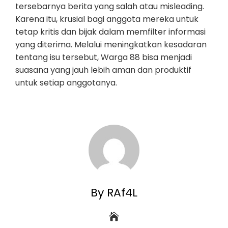
tersebarnya berita yang salah atau misleading.
Karena itu, krusial bagi anggota mereka untuk
tetap kritis dan bijak dalam memfilter informasi
yang diterima. Melalui meningkatkan kesadaran
tentang isu tersebut, Warga 88 bisa menjadi
suasana yang jauh lebih aman dan produktif
untuk setiap anggotanya.
By RAf4L