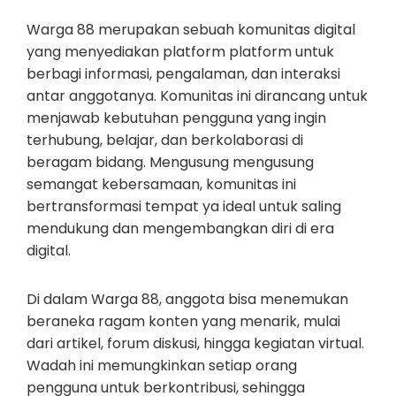
Warga 88 merupakan sebuah komunitas digital
yang menyediakan platform platform untuk
berbagi informasi, pengalaman, dan interaksi
antar anggotanya. Komunitas ini dirancang untuk
menjawab kebutuhan pengguna yang ingin
terhubung, belajar, dan berkolaborasi di
beragam bidang. Mengusung mengusung
semangat kebersamaan, komunitas ini
bertransformasi tempat ya ideal untuk saling
mendukung dan mengembangkan diri di era
digital.
Di dalam Warga 88, anggota bisa menemukan
beraneka ragam konten yang menarik, mulai
dari artikel, forum diskusi, hingga kegiatan virtual.
Wadah ini memungkinkan setiap orang
pengguna untuk berkontribusi, sehingga