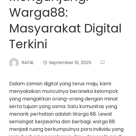
Warga88:
Masyarakat Digital
Terkini
RAf4L
September 10, 2025
Dalam zaman digital yang terus maju, kami
menyaksikan munculnya beraneka kelompok
yang mengaitkan orang-orang dengan minat
serta tujuan yang sama. Satu komunitas yang
menarik perhatian adalah Warga 88. Lewat
semangat kerjasama dan berbagi, warga 88
menjadi ruang berkumpulnya para individu yang