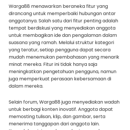
Warga88 menawarkan beraneka fitur yang
dirancang untuk memperbaiki hubungan antar
anggotanya. Salah satu dari fitur penting adalah
tempat berdiskusi yang menyediakan anggota
untuk membagikan ide dan pengalaman dalam
suasana yang ramah. Melalui struktur kategori
yang teratur, setiap pengguna dapat secara
mudah menemukan pembahasan yang menarik
minat mereka. Fitur ini tidak hanya saja
meningkatkan pengetahuan pengguna, namun
juga memperkuat perasaan kebersamaan di
dalam mereka.
Selain forum, Warga88 juga menyediakan wadah
untuk berbagi konten inovatif. Anggota dapat
memosting tulisan, klip, dan gambar, serta
menerima tanggapan dari anggota lain.