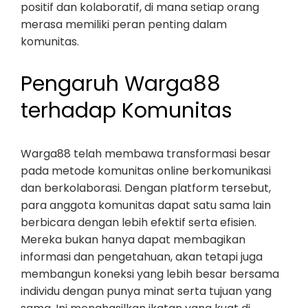
positif dan kolaboratif, di mana setiap orang
merasa memiliki peran penting dalam
komunitas.
Pengaruh Warga88
terhadap Komunitas
Warga88 telah membawa transformasi besar
pada metode komunitas online berkomunikasi
dan berkolaborasi. Dengan platform tersebut,
para anggota komunitas dapat satu sama lain
berbicara dengan lebih efektif serta efisien.
Mereka bukan hanya dapat membagikan
informasi dan pengetahuan, akan tetapi juga
membangun koneksi yang lebih besar bersama
individu dengan punya minat serta tujuan yang