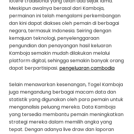
lotere tradisional yang telah ada sejak lama.
Meskipun awalnya berasal dari Kamboja,
permainan ini telah mengalami perkembangan
dan kini dapat diakses oleh pemain di berbagai
negara, termasuk Indonesia. Seiring dengan
kemajuan teknologi, penyelenggaraan
pengundian dan penayangan hasil keluaran
Kamboja semakin mudah dilakukan melalui
platform digital, sehingga semakin banyak orang
dapat berpartisipasi.
pengeluaran cambodia
Selain menawarkan kesenangan, Togel Kamboja
juga mengandung berbagai macam data dan
statistik yang digunakan oleh para pemain untuk
menganalisis peluang mereka. Data Kamboja
yang tersedia membantu pemain meningkatkan
strategi mereka dalam memilih angka yang
tepat. Dengan adanya live draw dan laporan