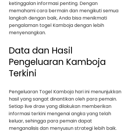
ketinggalan informasi penting. Dengan
memahami cara bermain dan mengikuti semua
langkah dengan baik, Anda bisa menikmati
pengalaman togel Kamboja dengan lebih
menyenangkan.
Data dan Hasil
Pengeluaran Kamboja
Terkini
Pengeluaran Togel Kamboja hari ini menunjukkan
hasil yang sangat dinantikan oleh para pemain.
Setiap live draw yang dilakukan memberikan
informasi terkini mengenai angka yang telah
keluar, sehingga para pemain dapat
menganalisis dan menyusun strategi lebih baik.