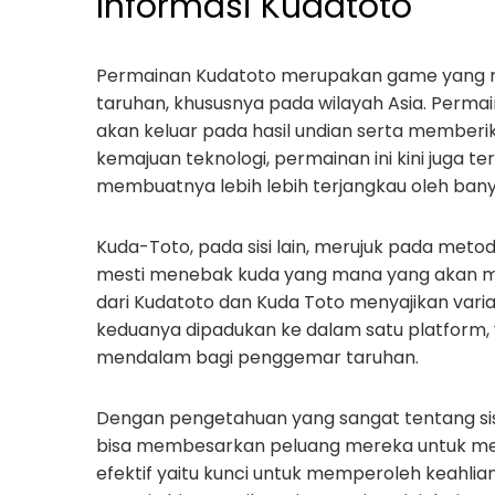
Informasi Kudatoto
Permainan Kudatoto merupakan game yang mem
taruhan, khususnya pada wilayah Asia. Perma
akan keluar pada hasil undian serta member
kemajuan teknologi, permainan ini kini juga t
membuatnya lebih lebih terjangkau oleh banya
Kuda-Toto, pada sisi lain, merujuk pada meto
mesti menebak kuda yang mana yang akan 
dari Kudatoto dan Kuda Toto menyajikan varia
keduanya dipadukan ke dalam satu platform
mendalam bagi penggemar taruhan.
Dengan pengetahuan yang sangat tentang si
bisa membesarkan peluang mereka untuk mem
efektif yaitu kunci untuk memperoleh keahlia