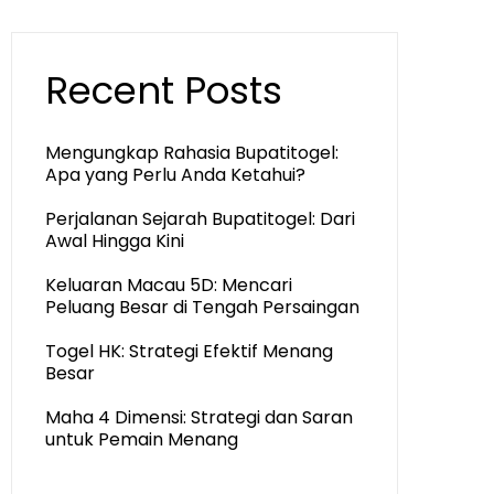
Recent Posts
Mengungkap Rahasia Bupatitogel:
Apa yang Perlu Anda Ketahui?
Perjalanan Sejarah Bupatitogel: Dari
Awal Hingga Kini
Keluaran Macau 5D: Mencari
Peluang Besar di Tengah Persaingan
Togel HK: Strategi Efektif Menang
Besar
Maha 4 Dimensi: Strategi dan Saran
untuk Pemain Menang