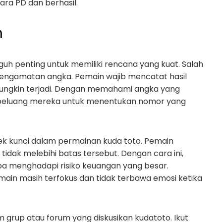
ara PD dan berhasil.
n
guh penting untuk memiliki rencana yang kuat. Salah
pengamatan angka. Pemain wajib mencatat hasil
ungkin terjadi. Dengan memahami angka yang
peluang mereka untuk menentukan nomor yang
pek kunci dalam permainan kuda toto. Pemain
dak melebihi batas tersebut. Dengan cara ini,
a menghadapi risiko keuangan yang besar.
ain masih terfokus dan tidak terbawa emosi ketika
am grup atau forum yang diskusikan kudatoto. Ikut