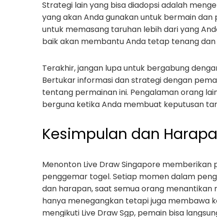
Strategi lain yang bisa diadopsi adalah meng
yang akan Anda gunakan untuk bermain dan p
untuk memasang taruhan lebih dari yang A
baik akan membantu Anda tetap tenang dan fo
Terakhir, jangan lupa untuk bergabung deng
Bertukar informasi dan strategi dengan pem
tentang permainan ini. Pengalaman orang lain
berguna ketika Anda membuat keputusan taru
Kesimpulan dan Harap
Menonton Live Draw Singapore memberikan p
penggemar togel. Setiap momen dalam pengu
dan harapan, saat semua orang menantikan n
hanya menegangkan tetapi juga membawa kes
mengikuti Live Draw Sgp, pemain bisa langsun