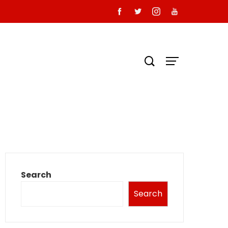
Search
Search