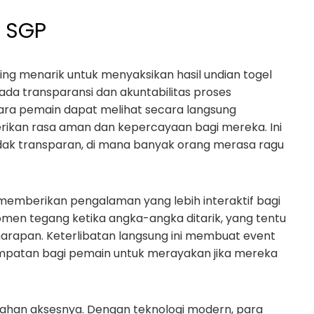
w SGP
ing menarik untuk menyaksikan hasil undian togel
ada transparansi dan akuntabilitas proses
ara pemain dapat melihat secara langsung
rikan rasa aman dan kepercayaan bagi mereka. Ini
ak transparan, di mana banyak orang merasa ragu
ga memberikan pengalaman yang lebih interaktif bagi
en tegang ketika angka-angka ditarik, yang tentu
rapan. Keterlibatan langsung ini membuat event
patan bagi pemain untuk merayakan jika mereka
dahan aksesnya. Dengan teknologi modern, para