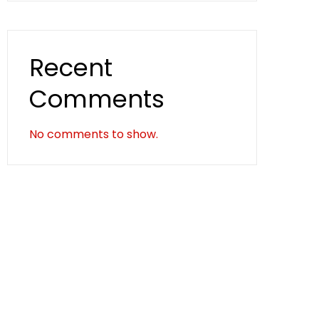
Recent
Comments
No comments to show.