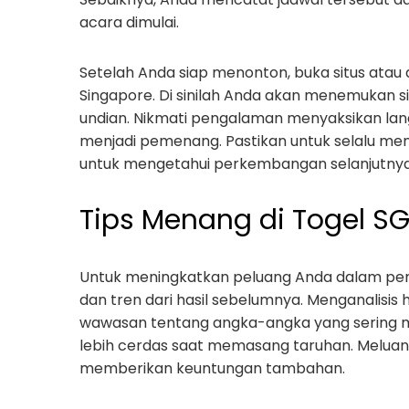
acara dimulai.
Setelah Anda siap menonton, buka situs atau a
Singapore. Di sinilah Anda akan menemukan sia
undian. Nikmati pengalaman menyaksikan la
menjadi pemenang. Pastikan untuk selalu mem
untuk mengetahui perkembangan selanjutnya
Tips Menang di Togel S
Untuk meningkatkan peluang Anda dalam per
dan tren dari hasil sebelumnya. Menganalisis
wawasan tentang angka-angka yang sering m
lebih cerdas saat memasang taruhan. Meluang
memberikan keuntungan tambahan.