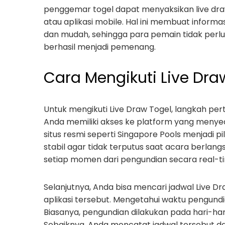
penggemar togel dapat menyaksikan live draw da
atau aplikasi mobile. Hal ini membuat informa
dan mudah, sehingga para pemain tidak per
berhasil menjadi pemenang.
Cara Mengikuti Live Dra
Untuk mengikuti Live Draw Togel, langkah p
Anda memiliki akses ke platform yang menyed
situs resmi seperti Singapore Pools menjadi pi
stabil agar tidak terputus saat acara berla
setiap momen dari pengundian secara real-t
Selanjutnya, Anda bisa mencari jadwal Live D
aplikasi tersebut. Mengetahui waktu pengundi
Biasanya, pengundian dilakukan pada hari-har
Sebaiknya, Anda mencatat jadwal tersebut 