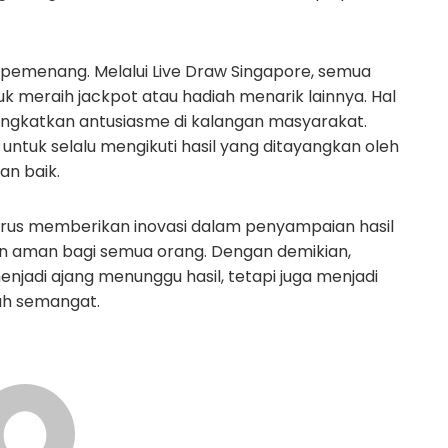
 pemenang. Melalui Live Draw Singapore, semua
 meraih jackpot atau hadiah menarik lainnya. Hal
ngkatkan antusiasme di kalangan masyarakat.
untuk selalu mengikuti hasil yang ditayangkan oleh
an baik.
erus memberikan inovasi dalam penyampaian hasil
an aman bagi semua orang. Dengan demikian,
njadi ajang menunggu hasil, tetapi juga menjadi
uh semangat.