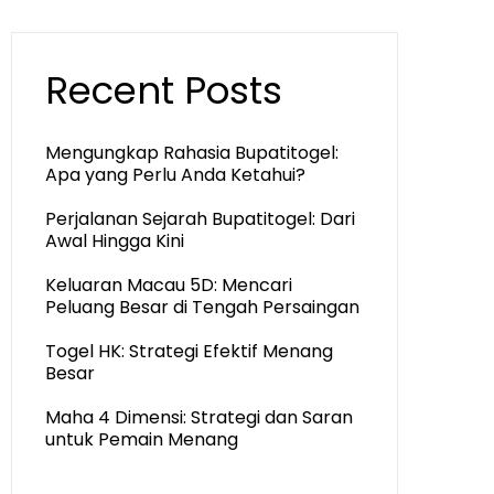
Recent Posts
Mengungkap Rahasia Bupatitogel:
Apa yang Perlu Anda Ketahui?
Perjalanan Sejarah Bupatitogel: Dari
Awal Hingga Kini
Keluaran Macau 5D: Mencari
Peluang Besar di Tengah Persaingan
Togel HK: Strategi Efektif Menang
Besar
Maha 4 Dimensi: Strategi dan Saran
untuk Pemain Menang