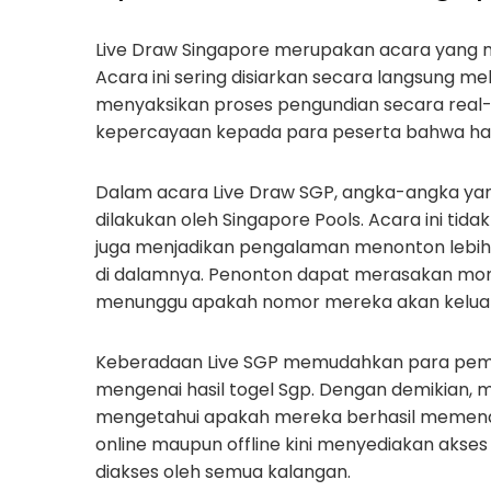
Live Draw Singapore merupakan acara yang m
Acara ini sering disiarkan secara langsung m
menyaksikan proses pengundian secara real-t
kepercayaan kepada para peserta bahwa hasil
Dalam acara Live Draw SGP, angka-angka yang
dilakukan oleh Singapore Pools. Acara ini tid
juga menjadikan pengalaman menonton lebih
di dalamnya. Penonton dapat merasakan mome
menunggu apakah nomor mereka akan kelua
Keberadaan Live SGP memudahkan para pema
mengenai hasil togel Sgp. Dengan demikian, 
mengetahui apakah mereka berhasil memen
online maupun offline kini menyediakan akse
diakses oleh semua kalangan.