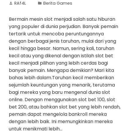
RAf4L
Berita Games
Bermain mesin slot menjadi salah satu hiburan
yang populer di dunia perjudian. Banyak pemain
tertarik untuk mencoba peruntungannya
dengan berbagai jenis taruhan, mulai dari yang
kecil hingga besar. Namun, sering kali, taruhan
kecil atau yang dikenal dengan istilah slot bet
kecil menjadi pilihan yang lebih cerdas bagi
banyak pemain. Mengapa demikian? Mari kita
bahas lebih dalam.Taruhan kecil memberikan
sejumlah keuntungan yang menarik, terutama
bagi mereka yang baru mengenal dunia slot
online. Dengan menggunakan slot bet 100, slot
bet 200, atau bahkan slot bet yang lebih rendah,
pemain dapat mengelola bankroll mereka
dengan lebih baik. Ini memungkinkan mereka
untuk menikmati lebih…