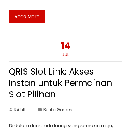
Read More
14
JUL
QRIS Slot Link: Akses
Instan untuk Permainan
Slot Pilihan
RAf4L
Berita Games
Di dalam dunia judi daring yang semakin maju,