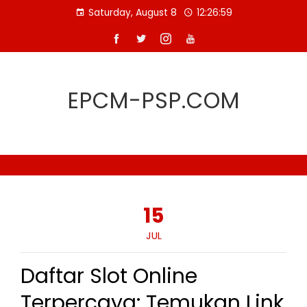
Skip
Saturday, August 8
12:26:59
to
content
EPCM-PSP.COM
15
JUL
Daftar Slot Online
Terpercaya: Temukan Link