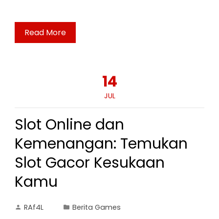
Read More
14
JUL
Slot Online dan
Kemenangan: Temukan
Slot Gacor Kesukaan
Kamu
RAf4L
Berita Games