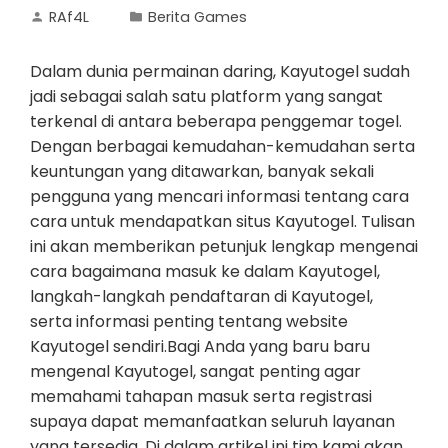
RAf4L
Berita Games
Dalam dunia permainan daring, Kayutogel sudah
jadi sebagai salah satu platform yang sangat
terkenal di antara beberapa penggemar togel.
Dengan berbagai kemudahan-kemudahan serta
keuntungan yang ditawarkan, banyak sekali
pengguna yang mencari informasi tentang cara
cara untuk mendapatkan situs Kayutogel. Tulisan
ini akan memberikan petunjuk lengkap mengenai
cara bagaimana masuk ke dalam Kayutogel,
langkah-langkah pendaftaran di Kayutogel,
serta informasi penting tentang website
Kayutogel sendiri.Bagi Anda yang baru baru
mengenal Kayutogel, sangat penting agar
memahami tahapan masuk serta registrasi
supaya dapat memanfaatkan seluruh layanan
yang tersedia. Di dalam artikel ini tim kami akan