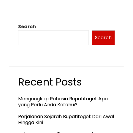
Search
Search
Recent Posts
Mengungkap Rahasia Bupatitogel: Apa
yang Perlu Anda Ketahui?
Perjalanan Sejarah Bupatitogel: Dari Awal
Hingga Kini