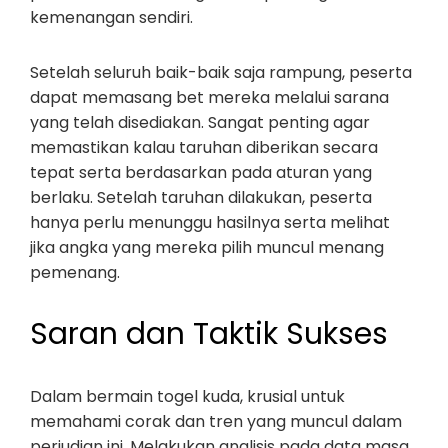
kemenangan sendiri.
Setelah seluruh baik-baik saja rampung, peserta
dapat memasang bet mereka melalui sarana
yang telah disediakan. Sangat penting agar
memastikan kalau taruhan diberikan secara
tepat serta berdasarkan pada aturan yang
berlaku. Setelah taruhan dilakukan, peserta
hanya perlu menunggu hasilnya serta melihat
jika angka yang mereka pilih muncul menang
pemenang.
Saran dan Taktik Sukses
Dalam bermain togel kuda, krusial untuk
memahami corak dan tren yang muncul dalam
perjudian ini. Melakukan analisis pada data masa