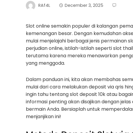
RAf4L
December 3, 2025
Slot online semakin populer di kalangan pem
kemenangan besar. Dengan kemudahan akses 
mulai menjelajahi berbagai jenis permainan slo
perjudian online, istilah-istilah seperti slot t
terutama karena mereka menawarkan penga
yang menggoda.
Dalam panduan ini, kita akan membahas semua
mulai dari cara melakukan deposit via qris h
ingin tahu tentang slot deposit 10k atau baga
informasi penting akan disajikan dengan je
bermain Anda. Bersiaplah untuk memperdala
menjanjikan ini!