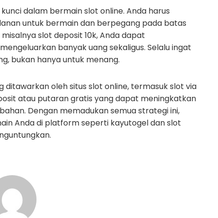
kunci dalam bermain slot online. Anda harus
ulanan untuk bermain dan berpegang pada batas
misalnya slot deposit 10k, Anda dapat
ngeluarkan banyak uang sekaligus. Selalu ingat
g, bukan hanya untuk menang.
itawarkan oleh situs slot online, termasuk slot via
posit atau putaran gratis yang dapat meningkatkan
bahan. Dengan memadukan semua strategi ini,
 Anda di platform seperti kayutogel dan slot
enguntungkan.