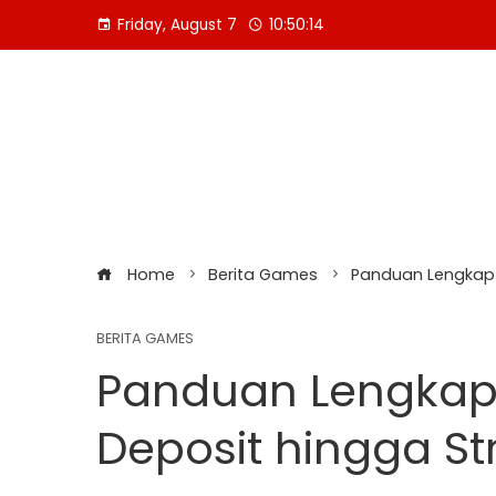
Skip
Friday, August 7
10:50:14
to
content
Home
Berita Games
Panduan Lengkap S
BERITA GAMES
Panduan Lengkap S
Deposit hingga S