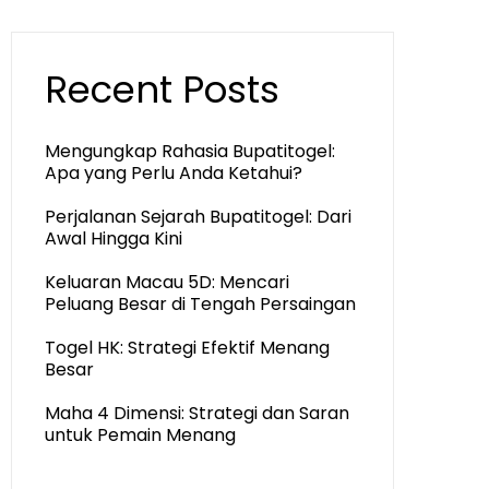
Recent Posts
Mengungkap Rahasia Bupatitogel:
Apa yang Perlu Anda Ketahui?
Perjalanan Sejarah Bupatitogel: Dari
Awal Hingga Kini
Keluaran Macau 5D: Mencari
Peluang Besar di Tengah Persaingan
Togel HK: Strategi Efektif Menang
Besar
Maha 4 Dimensi: Strategi dan Saran
untuk Pemain Menang