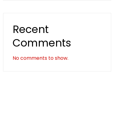
Recent
Comments
No comments to show.