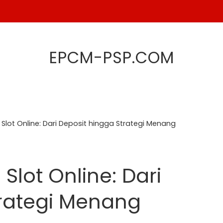
EPCM-PSP.COM
lot Online: Dari Deposit hingga Strategi Menang
lot Online: Dari
trategi Menang