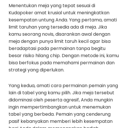
Menentukan meja yang tepat sesuai di
Kudapoker amat krusial untuk meningkatkan
kesempatan untung Anda. Yang pertama, amati
limit taruhan yang tersedia ada di meja. Jika
kamu seorang novis, disarankan awal dengan
meja dengan punya limit taruh kecil agar bisa
beradaptasi pada permainan tanpa begitu
besar risiko hilang chip. Dengan metode ini, kamu
bisa berfokus pada memahami permainan dan
strategi yang diperlukan.
Yang kedua, amati cara permainan pemain yang
lain di tabel yang kamu pilih. Jika meja tersebut
didominasi oleh peserta agresif, Anda mungkin
ingin mempertimbangkan untuk menemukan
tabel yang berbeda. Pemain yang cenderung
pasif kebanyakan memberi lebih kesempatan