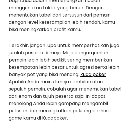
bagi Anda dalam memenangkan hadiah
menggunakan taktik yang benar. Dengan
menentukan tabel dari tersusun dari pemain
dengan level keterampilan lebih rendah, kamu
bisa meningkatkan profit kamu.
Terakhir, jangan lupa untuk memperhatikan juga
jumlah peserta di meja. Meja dengan jumlah
pemain lebih lebih sedikit sering memberikan
kesempatan lebih besar untuk agresi serta lebih
banyak pot yang bisa menang.
kuda poker
Apabila Anda main di meja sembilan atau
sepuluh pemain, cobalah agar menemukan tabel
dari enam dan tujuh peserta saja. Ini dapat
menolong Anda lebih gampang mengambil
putusan dan meningkatkan peluang berhasil
game kamu di Kudapoker.