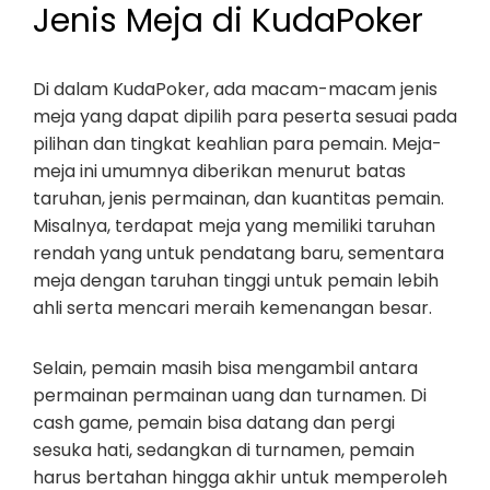
Jenis Meja di KudaPoker
Di dalam KudaPoker, ada macam-macam jenis
meja yang dapat dipilih para peserta sesuai pada
pilihan dan tingkat keahlian para pemain. Meja-
meja ini umumnya diberikan menurut batas
taruhan, jenis permainan, dan kuantitas pemain.
Misalnya, terdapat meja yang memiliki taruhan
rendah yang untuk pendatang baru, sementara
meja dengan taruhan tinggi untuk pemain lebih
ahli serta mencari meraih kemenangan besar.
Selain, pemain masih bisa mengambil antara
permainan permainan uang dan turnamen. Di
cash game, pemain bisa datang dan pergi
sesuka hati, sedangkan di turnamen, pemain
harus bertahan hingga akhir untuk memperoleh