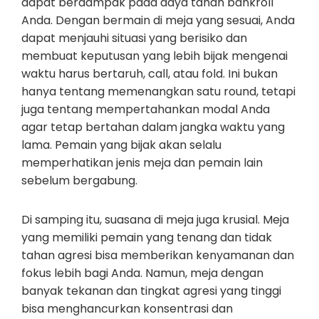
dapat berdampak pada daya tahan bankroll
Anda. Dengan bermain di meja yang sesuai, Anda
dapat menjauhi situasi yang berisiko dan
membuat keputusan yang lebih bijak mengenai
waktu harus bertaruh, call, atau fold. Ini bukan
hanya tentang memenangkan satu round, tetapi
juga tentang mempertahankan modal Anda
agar tetap bertahan dalam jangka waktu yang
lama. Pemain yang bijak akan selalu
memperhatikan jenis meja dan pemain lain
sebelum bergabung.
Di samping itu, suasana di meja juga krusial. Meja
yang memiliki pemain yang tenang dan tidak
tahan agresi bisa memberikan kenyamanan dan
fokus lebih bagi Anda. Namun, meja dengan
banyak tekanan dan tingkat agresi yang tinggi
bisa menghancurkan konsentrasi dan