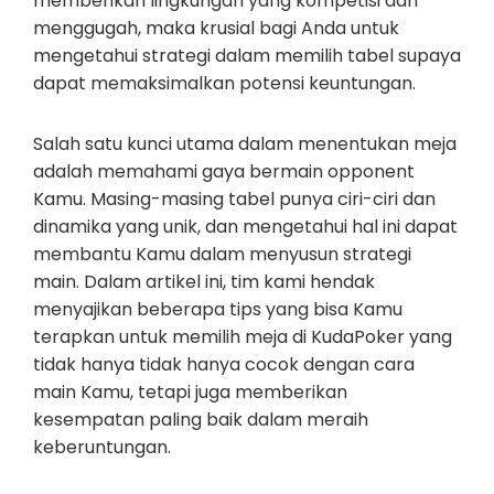
memberikan lingkungan yang kompetisi dan
menggugah, maka krusial bagi Anda untuk
mengetahui strategi dalam memilih tabel supaya
dapat memaksimalkan potensi keuntungan.
Salah satu kunci utama dalam menentukan meja
adalah memahami gaya bermain opponent
Kamu. Masing-masing tabel punya ciri-ciri dan
dinamika yang unik, dan mengetahui hal ini dapat
membantu Kamu dalam menyusun strategi
main. Dalam artikel ini, tim kami hendak
menyajikan beberapa tips yang bisa Kamu
terapkan untuk memilih meja di KudaPoker yang
tidak hanya tidak hanya cocok dengan cara
main Kamu, tetapi juga memberikan
kesempatan paling baik dalam meraih
keberuntungan.