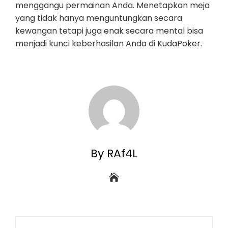
menggangu permainan Anda. Menetapkan meja
yang tidak hanya menguntungkan secara
kewangan tetapi juga enak secara mental bisa
menjadi kunci keberhasilan Anda di KudaPoker.
By RAf4L