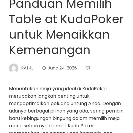
Panduan Memilih
Table at KudaPoker
untuk Menaikkan
Kemenangan
RAf4L
June 24, 2026
Menentukan meja yang ideal di KudaPoker
merupakan langkah penting untuk
mengoptimalkan peluang untung Anda. Dengan
adanya berbagai pilihan yang ada, sering pemain
baru kebingungan bingung dalam memilih meja
mana sebaiknya diambil. Kuda Poker