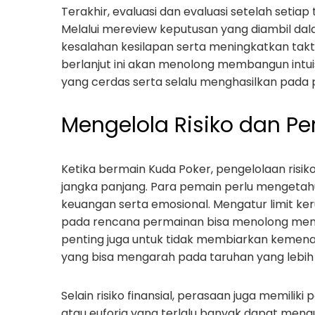
Terakhir, evaluasi dan evaluasi setelah seti
Melalui mereview keputusan yang diambil dal
kesalahan kesilapan serta meningkatkan takt
berlanjut ini akan menolong membangun intui
yang cerdas serta selalu menghasilkan pada p
Mengelola Risiko dan P
Ketika bermain Kuda Poker, pengelolaan risi
jangka panjang. Para pemain perlu mengetah
keuangan serta emosional. Mengatur limit ke
pada rencana permainan bisa menolong meng
penting juga untuk tidak membiarkan kemenan
yang bisa mengarah pada taruhan yang lebih
Selain risiko finansial, perasaan juga memili
atau euforia yang terlalu banyak dapat m