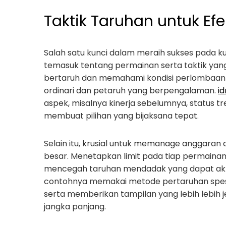
Taktik Taruhan untuk Efek
Salah satu kunci dalam meraih sukses pada 
temasuk tentang permainan serta taktik yan
bertaruh dan memahami kondisi perlombaan j
ordinari dan petaruh yang berpengalaman.
id
aspek, misalnya kinerja sebelumnya, status tre
membuat pilihan yang bijaksana tepat.
Selain itu, krusial untuk memanage anggaran
besar. Menetapkan limit pada tiap permainan 
mencegah taruhan mendadak yang dapat akhir
contohnya memakai metode pertaruhan spes
serta memberikan tampilan yang lebih lebih
jangka panjang.