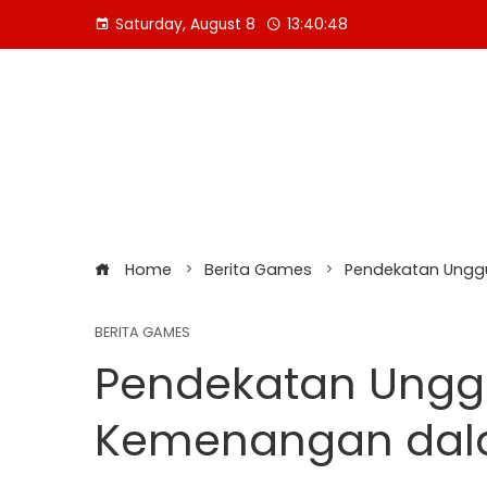
Skip
Saturday, August 8
13:40:49
to
content
Home
Berita Games
Pendekatan Ungg
BERITA GAMES
Pendekatan Ungg
Kemenangan dal