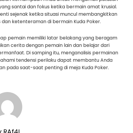
g santai dan fokus ketika bermain amat krusial.
enti sejenak ketika situasi muncul membangkitkan
dan ketenteraman di bermain Kuda Poker.
tiap pemain memiliki latar belakang yang beragam
an cerita dengan pemain lain dan belajar dari
anfaat. Di samping itu, menganalisis permainan
memahami tendensi perilaku dapat membantu Anda
n pada saat-saat penting di meja Kuda Poker.
y RAf4L