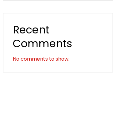
Recent
Comments
No comments to show.