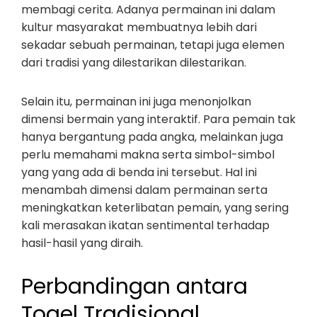
membagi cerita. Adanya permainan ini dalam
kultur masyarakat membuatnya lebih dari
sekadar sebuah permainan, tetapi juga elemen
dari tradisi yang dilestarikan dilestarikan.
Selain itu, permainan ini juga menonjolkan
dimensi bermain yang interaktif. Para pemain tak
hanya bergantung pada angka, melainkan juga
perlu memahami makna serta simbol-simbol
yang yang ada di benda ini tersebut. Hal ini
menambah dimensi dalam permainan serta
meningkatkan keterlibatan pemain, yang sering
kali merasakan ikatan sentimental terhadap
hasil-hasil yang diraih.
Perbandingan antara
Togel Tradisional