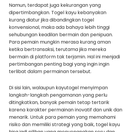
Namun, terdapat juga kekurangan yang
dipertimbangkan. Togel kayu kebanyakan
kurang diatur jika dibandingkan togel
konvensional, maka ada bahaya lebih tinggi
sehubungan keadilan bermain dan penipuan.
Para pemain mungkin merasa kurang aman
ketika bertransaksi, terutama jika mereka
bermain di platform tak terjamin. Hal ini menjadi
pertimbangan penting bagi yang ingin ingin
terlibat dalam permainan tersebut.
Di sisi lain, walaupun kayutogel menyimpan
langkah-langkah pengamanan yang perlu
ditingkatkan, banyak pemain tetap tertarik
karena karakter permainan inovatif dan unik dan
menarik. Untuk para pemain yang memahami
risiko dan memiliki strategi yang baik, togel kayu
bisa jadi pilihan yang menyenangkan seru dan