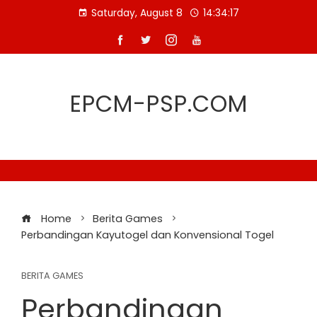
Skip
Saturday, August 8
14:34:17
to
content
EPCM-PSP.COM
Home
Berita Games
Perbandingan Kayutogel dan Konvensional Togel
BERITA GAMES
Perbandingan