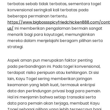
terbatas sebab tidak terbatas, sementara togel
konvensional seringkali kali terbatas pada
beberapa permainan tertentu.
https://www.bigbossspicyfriedchicken888.com/con
us/
Ini memberikan pengalaman bermain sangat
menarik bagi para kayutogel, memungkinkan
mereka dalam menjelajahi beragam pilihan serta
strategi.
Aspek aman pun merupakan faktor penting
pada perbandingan ini. Pada togel konvensional,
terdapat risiko penipuan atau kehilangan. Di sisi
lain, Kayu Togel sering memberikan jaringan
keamanan yang lebih kuat, termasuk enkripsi
data dan perlindungan privasi bagi para pemain.
Hal ini menjamin bahwa setiap transaksi serta
data para pemain akan terjaga, membuat Kayu
Togel sebagai pilihan yang lebih terpercaya bagi