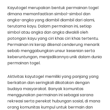
Kayutogel merupakan bentuk permainan togel
dimana memanfaatkan simbol-simbol dan
angka-angka yang diambil diambil dari alami,
terutama kayu. Dalam permainan ini, setiap
simbol atau angka dan angka diwakili oleh
potongan kayu yang ciri khas ciri khas tertentu.
Permainan ini kerap dikenal cenderung menarik
sebab menggabungkan unsur kesenian serta
keberuntungan, menjadikannya unik dalam dunia
permainan togel.
Aktivitas kayutogel memiliki yang panjang yang
berkaitan dan seringkali dikatakan dengan
budaya masyarakat. Banyak komunitas
menggunakan permainan ini sebagai sarana
rekreasi serta perekat hubungan sosial, di mana
orang komunitas kumpul untuk bermain dan