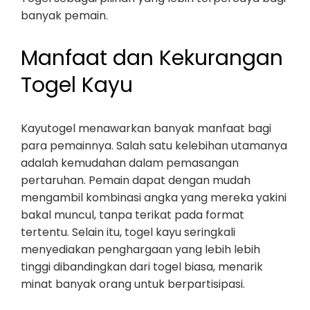
banyak pemain.
Manfaat dan Kekurangan
Togel Kayu
Kayutogel menawarkan banyak manfaat bagi
para pemainnya. Salah satu kelebihan utamanya
adalah kemudahan dalam pemasangan
pertaruhan. Pemain dapat dengan mudah
mengambil kombinasi angka yang mereka yakini
bakal muncul, tanpa terikat pada format
tertentu. Selain itu, togel kayu seringkali
menyediakan penghargaan yang lebih lebih
tinggi dibandingkan dari togel biasa, menarik
minat banyak orang untuk berpartisipasi.