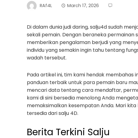
RAf4L
March 17, 2026
Di dalam dunia judi daring, salju4d sudah men
sekali pemain. Dengan beraneka permainan 
memberikan pengalaman berjudi yang menye
individu yang semakin ingin tahu tentang fung
wadah tersebut.
Pada artikel ini, tim kami hendak membahas 
panduan terbaik untuk para pemain baru ma
mencari data tentang cara mendaftar, perma
kami di sini bersedia menolong Anda mengeta
memaksimalkan kesempatan Anda. Mari kita b
tersedia dari salju 4D.
Berita Terkini Salju