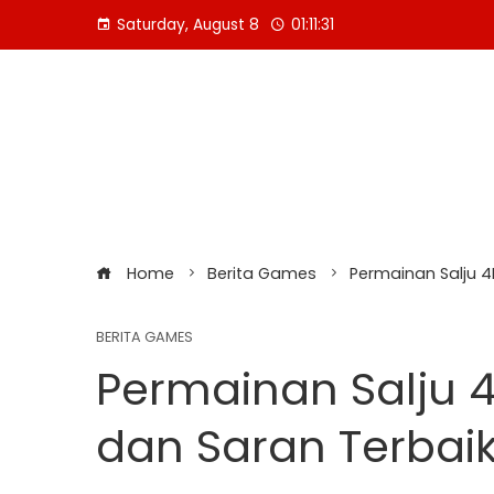
Skip
Saturday, August 8
01:11:32
to
content
Home
Berita Games
Permainan Salju 4
BERITA GAMES
Permainan Salju 
dan Saran Terbai