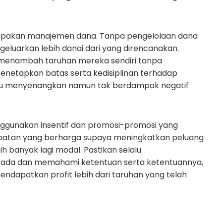
elupakan manajemen dana. Tanpa pengelolaan dana
luarkan lebih danai dari yang direncanakan.
a menambah taruhan mereka sendiri tanpa
enetapkan batas serta kedisiplinan terhadap
lu menyenangkan namun tak berdampak negatif
ggunakan insentif dan promosi-promosi yang
sempatan yang berharga supaya meningkatkan peluang
 banyak lagi modal. Pastikan selalu
ada dan memahami ketentuan serta ketentuannya,
ndapatkan profit lebih dari taruhan yang telah