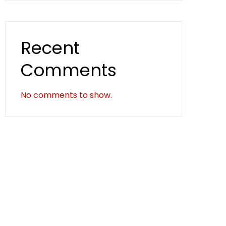
Recent
Comments
No comments to show.