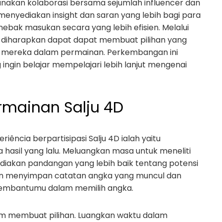
ksanakan kolaborasi bersama sejumlah influencer dan
 menyediakan insight dan saran yang lebih bagi para
bak masukan secara yang lebih efisien. Melalui
in diharapkan dapat dapat membuat pilihan yang
 mereka dalam permainan. Perkembangan ini
ingin belajar mempelajari lebih lanjut mengenai
rmainan Salju 4D
iência berpartisipasi Salju 4D ialah yaitu
hasil yang lalu. Meluangkan masa untuk meneliti
ediakan pandangan yang lebih baik tentang potensi
n menyimpan catatan angka yang muncul dan
membantumu dalam memilih angka.
dalam membuat pilihan. Luangkan waktu dalam