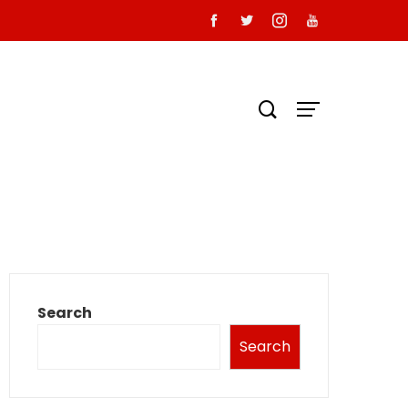
Search
Search