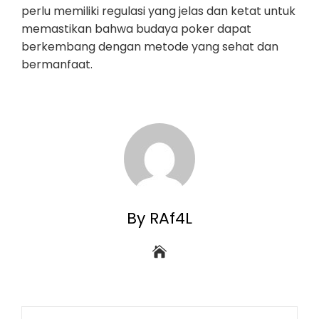
perlu memiliki regulasi yang jelas dan ketat untuk
memastikan bahwa budaya poker dapat
berkembang dengan metode yang sehat dan
bermanfaat.
By RAf4L