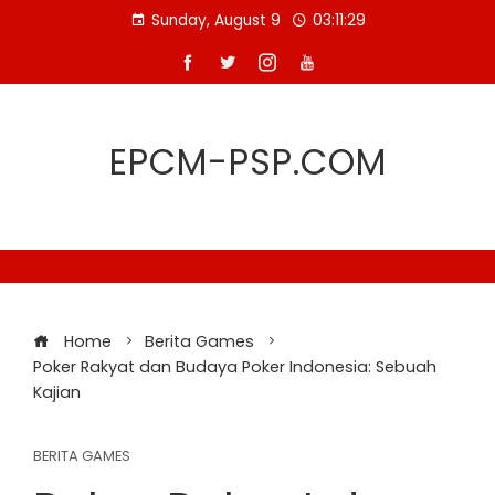
Skip
Sunday, August 9
03:11:29
to
content
EPCM-PSP.COM
Home
Berita Games
Poker Rakyat dan Budaya Poker Indonesia: Sebuah
Kajian
BERITA GAMES