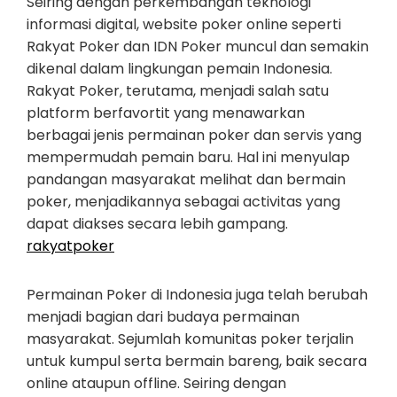
Seiring dengan perkembangan teknologi
informasi digital, website poker online seperti
Rakyat Poker dan IDN Poker muncul dan semakin
dikenal dalam lingkungan pemain Indonesia.
Rakyat Poker, terutama, menjadi salah satu
platform berfavortit yang menawarkan
berbagai jenis permainan poker dan servis yang
mempermudah pemain baru. Hal ini menyulap
pandangan masyarakat melihat dan bermain
poker, menjadikannya sebagai activitas yang
dapat diakses secara lebih gampang.
rakyatpoker
Permainan Poker di Indonesia juga telah berubah
menjadi bagian dari budaya permainan
masyarakat. Sejumlah komunitas poker terjalin
untuk kumpul serta bermain bareng, baik secara
online ataupun offline. Seiring dengan