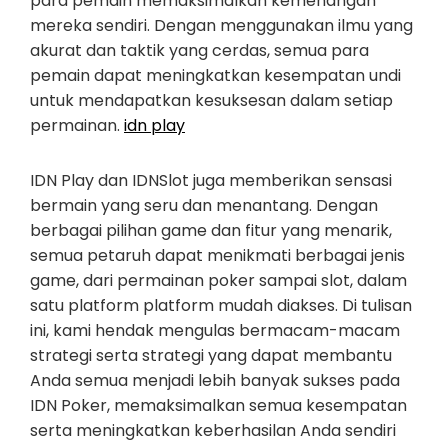
para pemain memaksimalkan kemenangan
mereka sendiri. Dengan menggunakan ilmu yang
akurat dan taktik yang cerdas, semua para
pemain dapat meningkatkan kesempatan undi
untuk mendapatkan kesuksesan dalam setiap
permainan.
idn play
IDN Play dan IDNSlot juga memberikan sensasi
bermain yang seru dan menantang. Dengan
berbagai pilihan game dan fitur yang menarik,
semua petaruh dapat menikmati berbagai jenis
game, dari permainan poker sampai slot, dalam
satu platform platform mudah diakses. Di tulisan
ini, kami hendak mengulas bermacam-macam
strategi serta strategi yang dapat membantu
Anda semua menjadi lebih banyak sukses pada
IDN Poker, memaksimalkan semua kesempatan
serta meningkatkan keberhasilan Anda sendiri