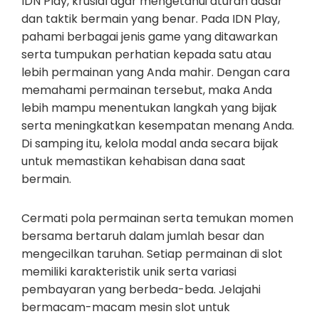
IDN Play, krusial agar mengetahui aturan dasar
dan taktik bermain yang benar. Pada IDN Play,
pahami berbagai jenis game yang ditawarkan
serta tumpukan perhatian kepada satu atau
lebih permainan yang Anda mahir. Dengan cara
memahami permainan tersebut, maka Anda
lebih mampu menentukan langkah yang bijak
serta meningkatkan kesempatan menang Anda.
Di samping itu, kelola modal anda secara bijak
untuk memastikan kehabisan dana saat
bermain.
Cermati pola permainan serta temukan momen
bersama bertaruh dalam jumlah besar dan
mengecilkan taruhan. Setiap permainan di slot
memiliki karakteristik unik serta variasi
pembayaran yang berbeda-beda. Jelajahi
bermacam-macam mesin slot untuk