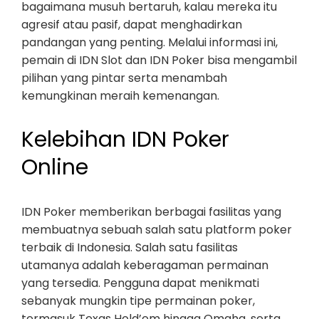
bagaimana musuh bertaruh, kalau mereka itu
agresif atau pasif, dapat menghadirkan
pandangan yang penting. Melalui informasi ini,
pemain di IDN Slot dan IDN Poker bisa mengambil
pilihan yang pintar serta menambah
kemungkinan meraih kemenangan.
Kelebihan IDN Poker
Online
IDN Poker memberikan berbagai fasilitas yang
membuatnya sebuah salah satu platform poker
terbaik di Indonesia. Salah satu fasilitas
utamanya adalah keberagaman permainan
yang tersedia. Pengguna dapat menikmati
sebanyak mungkin tipe permainan poker,
termasuk Texas Hold’em hingga Omaha, serta