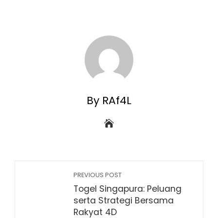
By RAf4L
PREVIOUS POST
Togel Singapura: Peluang
serta Strategi Bersama
Rakyat 4D