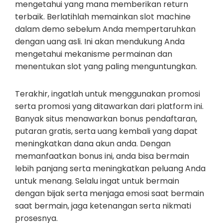
mengetahui yang mana memberikan return
terbaik. Berlatihlah memainkan slot machine
dalam demo sebelum Anda mempertaruhkan
dengan uang asli. Ini akan mendukung Anda
mengetahui mekanisme permainan dan
menentukan slot yang paling menguntungkan.
Terakhir, ingatlah untuk menggunakan promosi
serta promosi yang ditawarkan dari platform ini.
Banyak situs menawarkan bonus pendaftaran,
putaran gratis, serta uang kembali yang dapat
meningkatkan dana akun anda. Dengan
memanfaatkan bonus ini, anda bisa bermain
lebih panjang serta meningkatkan peluang Anda
untuk menang. Selalu ingat untuk bermain
dengan bijak serta menjaga emosi saat bermain
saat bermain, jaga ketenangan serta nikmati
prosesnya.