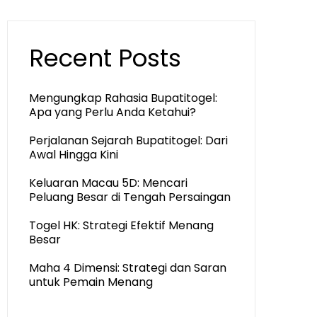
Recent Posts
Mengungkap Rahasia Bupatitogel:
Apa yang Perlu Anda Ketahui?
Perjalanan Sejarah Bupatitogel: Dari
Awal Hingga Kini
Keluaran Macau 5D: Mencari
Peluang Besar di Tengah Persaingan
Togel HK: Strategi Efektif Menang
Besar
Maha 4 Dimensi: Strategi dan Saran
untuk Pemain Menang