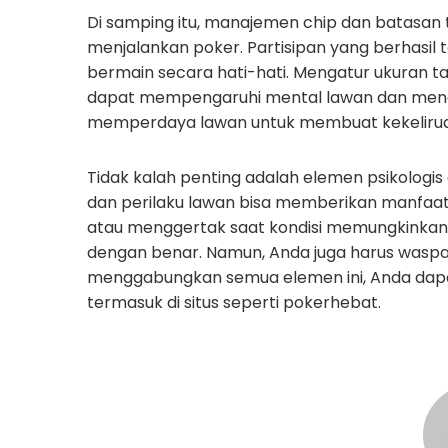
Di samping itu, manajemen chip dan batasan 
menjalankan poker. Partisipan yang berhasil 
bermain secara hati-hati. Mengatur ukuran t
dapat mempengaruhi mental lawan dan mendo
memperdaya lawan untuk membuat kekelirua
Tidak kalah penting adalah elemen psikolog
dan perilaku lawan bisa memberikan manfaat
atau menggertak saat kondisi memungkinkan 
dengan benar. Namun, Anda juga harus waspa
menggabungkan semua elemen ini, Anda da
termasuk di situs seperti pokerhebat.