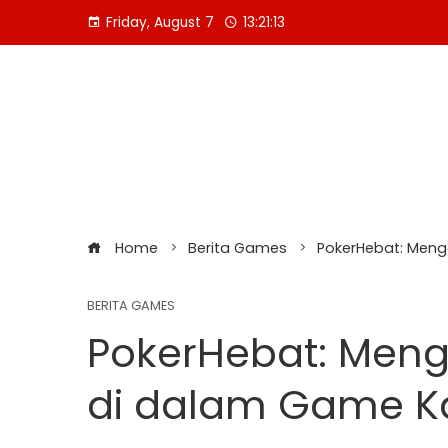
Skip
Friday, August 7
13:21:14
to
content
Home
Berita Games
PokerHebat: Meng
BERITA GAMES
PokerHebat: Meng
di dalam Game K