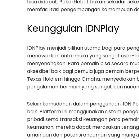
bisa didapat. PokerHebat bukan sekadar seke
memfasilitasi pengembangan kemampuan dan 
Keunggulan IDNPlay
IDNPlay menjadi pilihan utama bagi para pen
menawarkan antarmuka yang sangat user-fr
menyenangkan. Para pemain bisa secara mudah
aksesibel baik bagi pemula juga pemain berpe
Texas Hold’em hingga Omaha, menyediakan b
pengalaman bermain yang sangat bermac
Selain kemudahan dalam penggunaan, IDN Pok
baik. Platform ini menggunakan sistem pen
pribadi serta transaksi keuangan para pema
keamanan, mereka dapat merasakan tenang 
aman dari dari potensi ancaman yang mungki