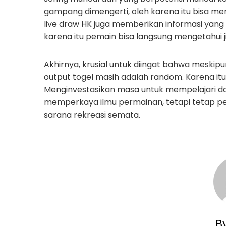
gampang dimengerti, oleh karena itu bisa me
live draw HK juga memberikan informasi yang
karena itu pemain bisa langsung mengetahui 
Akhirnya, krusial untuk diingat bahwa meskipu
output togel masih adalah random. Karena itu
Menginvestasikan masa untuk mempelajari dat
memperkaya ilmu permainan, tetapi tetap per
sarana rekreasi semata.
B