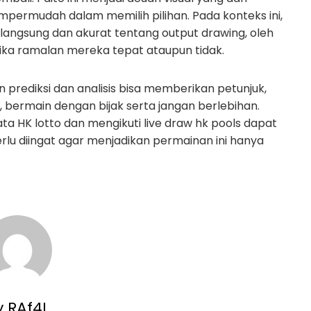
mpermudah dalam memilih pilihan. Pada konteks ini,
 langsung dan akurat tentang output drawing, oleh
jika ramalan mereka tepat ataupun tidak.
n prediksi dan analisis bisa memberikan petunjuk,
, bermain dengan bijak serta jangan berlebihan.
a HK lotto dan mengikuti live draw hk pools dapat
lu diingat agar menjadikan permainan ini hanya
y RAf4L