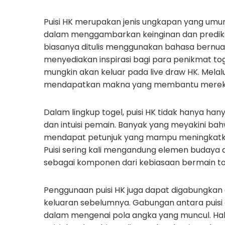
Puisi HK merupakan jenis ungkapan yang umu
dalam menggambarkan keinginan dan prediksi 
biasanya ditulis menggunakan bahasa bernuans
menyediakan inspirasi bagi para penikmat t
mungkin akan keluar pada live draw HK. Melalu
mendapatkan makna yang membantu mereka 
Dalam lingkup togel, puisi HK tidak hanya h
dan intuisi pemain. Banyak yang meyakini ba
mendapat petunjuk yang mampu meningkatka
Puisi sering kali mengandung elemen budaya 
sebagai komponen dari kebiasaan bermain to
Penggunaan puisi HK juga dapat digabungkan d
keluaran sebelumnya. Gabungan antara puisi d
dalam mengenai pola angka yang muncul. Ha