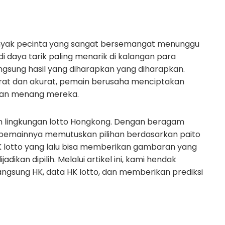
banyak pecinta yang sangat bersemangat menunggu
i daya tarik paling menarik di kalangan para
gsung hasil yang diharapkan yang diharapkan.
rat dan akurat, pemain berusaha menciptakan
tan menang mereka.
m lingkungan lotto Hongkong. Dengan beragam
yak pemainnya memutuskan pilihan berdasarkan paito
 lotto yang lalu bisa memberikan gambaran yang
ikan dipilih. Melalui artikel ini, kami hendak
angsung HK, data HK lotto, dan memberikan prediksi