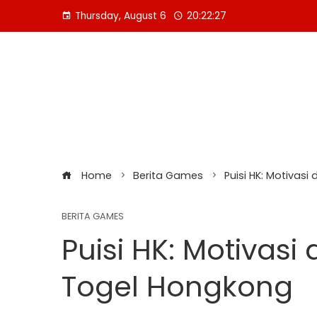
Skip
Thursday, August 6
20:22:28
to
content
Home
Berita Games
Puisi HK: Motivas
BERITA GAMES
Puisi HK: Motivas
Togel Hongkong