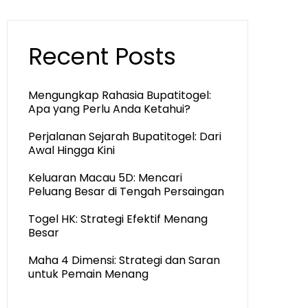
Recent Posts
Mengungkap Rahasia Bupatitogel:
Apa yang Perlu Anda Ketahui?
Perjalanan Sejarah Bupatitogel: Dari
Awal Hingga Kini
Keluaran Macau 5D: Mencari
Peluang Besar di Tengah Persaingan
Togel HK: Strategi Efektif Menang
Besar
Maha 4 Dimensi: Strategi dan Saran
untuk Pemain Menang