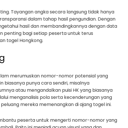
enting. Tayangan angka secara langsung tidak hanya
ransparansi dalam tahap hasil pengundian. Dengan
mengetahui hasil dan membandingkannya dengan data
an penting bagi setiap peserta untuk terus
an togel Hongkong.
g
dalam merumuskan nomor-nomor potensial yang
n biasanya punya cara sendiri, misalnya
lumnya atau mengandalkan puisi HK yang biasanya
lalui menganalisis pola serta kecenderungan yang
peluang mereka memenangkan di ajang togel ini.
 membantu peserta untuk mengerti nomor-nomor yang
bali. Paito ini menjadi acuan visual yang dan