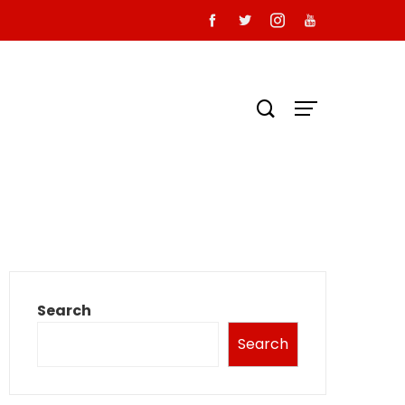
Search
Search