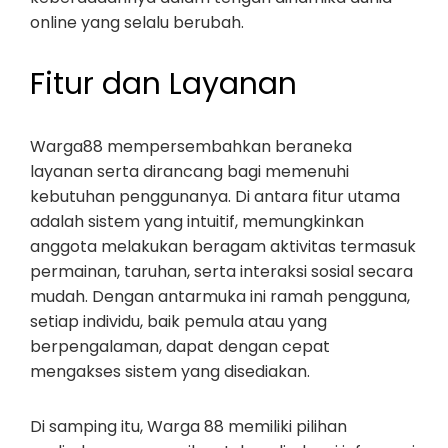
online yang selalu berubah.
Fitur dan Layanan
Warga88 mempersembahkan beraneka
layanan serta dirancang bagi memenuhi
kebutuhan penggunanya. Di antara fitur utama
adalah sistem yang intuitif, memungkinkan
anggota melakukan beragam aktivitas termasuk
permainan, taruhan, serta interaksi sosial secara
mudah. Dengan antarmuka ini ramah pengguna,
setiap individu, baik pemula atau yang
berpengalaman, dapat dengan cepat
mengakses sistem yang disediakan.
Di samping itu, Warga 88 memiliki pilihan