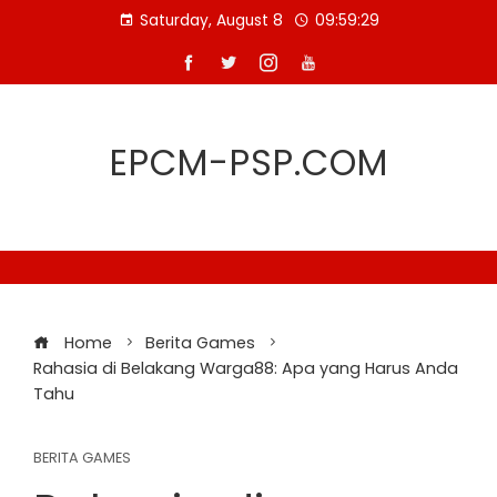
Skip
Saturday, August 8
09:59:29
to
content
EPCM-PSP.COM
Home
Berita Games
Rahasia di Belakang Warga88: Apa yang Harus Anda
Tahu
BERITA GAMES