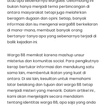
atau apa sebenarnya warga88. Gelombang ini
bukan hanya menjadi tema perbincangan di
antara masyarakat tetapi juga melahirkan
beragam dugaan dan opini. Setiap, banyak
informasi dan isu mengenai warga88 berkeliaran
di mana-mana, membuat banyak orang
bertanya-tanya apa yang sebenarnya terjadi di
balik kejadian ini.
Warga 88 memikat karena mashup unsur
misterius dan komunitas social. Para pengikutnya
kerap bertukar informasi dan mendukung satu
sama lain, membentuk ikatan yang kuat di
antara. Di sisi lain, kesulitan untuk memahami
latar belakang dan tujuan dari warga 88 tetap
menjadi misteri yang menarik. Dalam artikel ini ,
kami akan menjelajahi secara mendalam
tentang identitas warga 88, apa saja yang anda