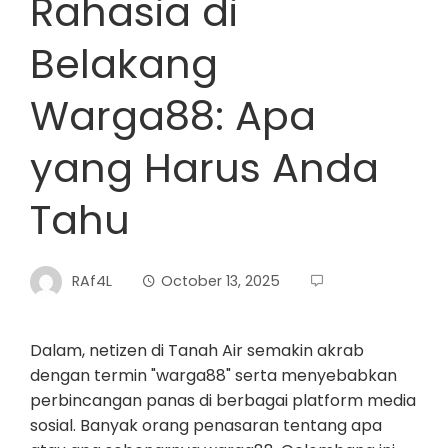
Rahasia di
Belakang
Warga88: Apa
yang Harus Anda
Tahu
RAf4L
October 13, 2025
Dalam, netizen di Tanah Air semakin akrab
dengan termin "warga88" serta menyebabkan
perbincangan panas di berbagai platform media
sosial. Banyak orang penasaran tentang apa