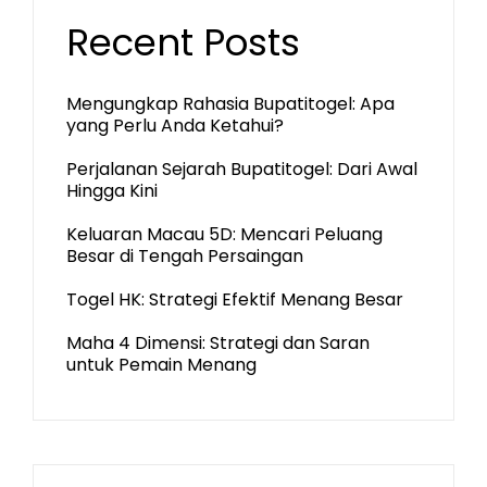
Recent Posts
Mengungkap Rahasia Bupatitogel: Apa
yang Perlu Anda Ketahui?
Perjalanan Sejarah Bupatitogel: Dari Awal
Hingga Kini
Keluaran Macau 5D: Mencari Peluang
Besar di Tengah Persaingan
Togel HK: Strategi Efektif Menang Besar
Maha 4 Dimensi: Strategi dan Saran
untuk Pemain Menang