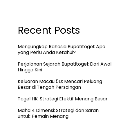
Recent Posts
Mengungkap Rahasia Bupatitogel: Apa
yang Perlu Anda Ketahui?
Perjalanan Sejarah Bupatitogel: Dari Awal
Hingga Kini
Keluaran Macau 5D: Mencari Peluang
Besar di Tengah Persaingan
Togel HK: Strategi Efektif Menang Besar
Maha 4 Dimensi: Strategi dan Saran
untuk Pemain Menang