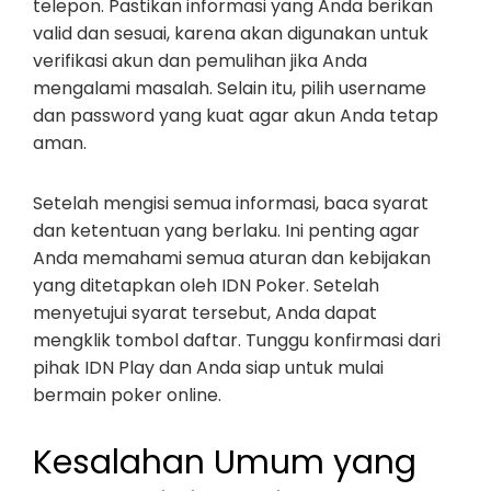
telepon. Pastikan informasi yang Anda berikan
valid dan sesuai, karena akan digunakan untuk
verifikasi akun dan pemulihan jika Anda
mengalami masalah. Selain itu, pilih username
dan password yang kuat agar akun Anda tetap
aman.
Setelah mengisi semua informasi, baca syarat
dan ketentuan yang berlaku. Ini penting agar
Anda memahami semua aturan dan kebijakan
yang ditetapkan oleh IDN Poker. Setelah
menyetujui syarat tersebut, Anda dapat
mengklik tombol daftar. Tunggu konfirmasi dari
pihak IDN Play dan Anda siap untuk mulai
bermain poker online.
Kesalahan Umum yang