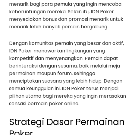
menarik bagi para pemula yang ingin mencoba
keberuntungan mereka. Selain itu, IDN Poker
menyediakan bonus dan promosi menarik untuk
menarik lebih banyak pemain bergabung.
Dengan komunitas pemain yang besar dan aktif,
IDN Poker menawarkan lingkungan yang
kompetitif dan menyenangkan. Pemain dapat
berinteraksi dengan sesama, baik melalui meja
permainan maupun forum, sehingga
menciptakan suasana yang lebih hidup. Dengan
semua keunggulan ini, IDN Poker terus menjadi
pilihan utama bagi mereka yang ingin merasakan
sensasi bermain poker online.
Strategi Dasar Permainan
Poker