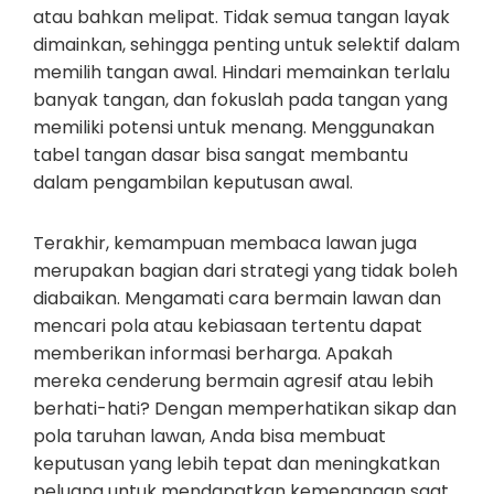
atau bahkan melipat. Tidak semua tangan layak
dimainkan, sehingga penting untuk selektif dalam
memilih tangan awal. Hindari memainkan terlalu
banyak tangan, dan fokuslah pada tangan yang
memiliki potensi untuk menang. Menggunakan
tabel tangan dasar bisa sangat membantu
dalam pengambilan keputusan awal.
Terakhir, kemampuan membaca lawan juga
merupakan bagian dari strategi yang tidak boleh
diabaikan. Mengamati cara bermain lawan dan
mencari pola atau kebiasaan tertentu dapat
memberikan informasi berharga. Apakah
mereka cenderung bermain agresif atau lebih
berhati-hati? Dengan memperhatikan sikap dan
pola taruhan lawan, Anda bisa membuat
keputusan yang lebih tepat dan meningkatkan
peluang untuk mendapatkan kemenangan saat