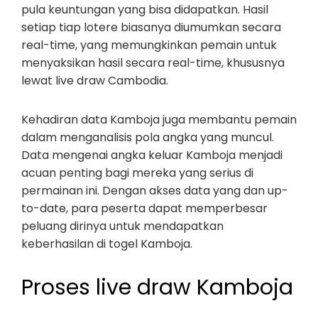
pula keuntungan yang bisa didapatkan. Hasil
setiap tiap lotere biasanya diumumkan secara
real-time, yang memungkinkan pemain untuk
menyaksikan hasil secara real-time, khususnya
lewat live draw Cambodia.
Kehadiran data Kamboja juga membantu pemain
dalam menganalisis pola angka yang muncul.
Data mengenai angka keluar Kamboja menjadi
acuan penting bagi mereka yang serius di
permainan ini. Dengan akses data yang dan up-
to-date, para peserta dapat memperbesar
peluang dirinya untuk mendapatkan
keberhasilan di togel Kamboja.
Proses live draw Kamboja