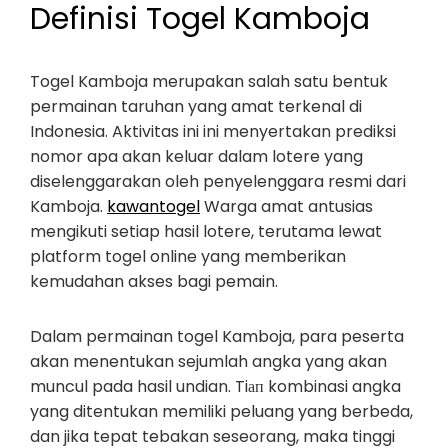
Definisi Togel Kamboja
Togel Kamboja merupakan salah satu bentuk
permainan taruhan yang amat terkenal di
Indonesia. Aktivitas ini ini menyertakan prediksi
nomor apa akan keluar dalam lotere yang
diselenggarakan oleh penyelenggara resmi dari
Kamboja.
kawantogel
Warga amat antusias
mengikuti setiap hasil lotere, terutama lewat
platform togel online yang memberikan
kemudahan akses bagi pemain.
Dalam permainan togel Kamboja, para peserta
akan menentukan sejumlah angka yang akan
muncul pada hasil undian. Tiап kombinasi angka
yang ditentukan memiliki peluang yang berbeda,
dan jika tepat tebakan seseorang, maka tinggi