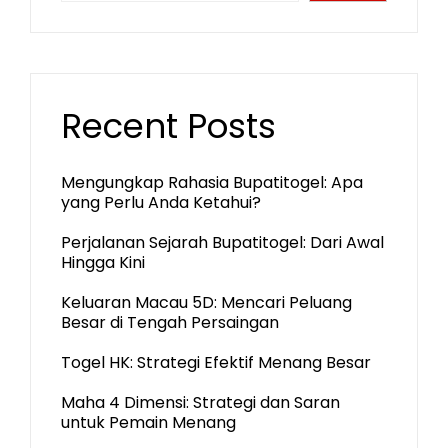
Recent Posts
Mengungkap Rahasia Bupatitogel: Apa
yang Perlu Anda Ketahui?
Perjalanan Sejarah Bupatitogel: Dari Awal
Hingga Kini
Keluaran Macau 5D: Mencari Peluang
Besar di Tengah Persaingan
Togel HK: Strategi Efektif Menang Besar
Maha 4 Dimensi: Strategi dan Saran
untuk Pemain Menang