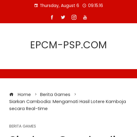
Skip
Thursday, August 6
09:15:17
to
content
EPCM-PSP.COM
Home
Berita Games
Siarkan Cambodia: Mengamati Hasil Lotere Kamboja
secara Real-time
BERITA GAMES