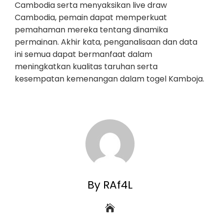
Cambodia serta menyaksikan live draw
Cambodia, pemain dapat memperkuat
pemahaman mereka tentang dinamika
permainan. Akhir kata, penganalisaan dan data
ini semua dapat bermanfaat dalam
meningkatkan kualitas taruhan serta
kesempatan kemenangan dalam togel Kamboja.
By RAf4L