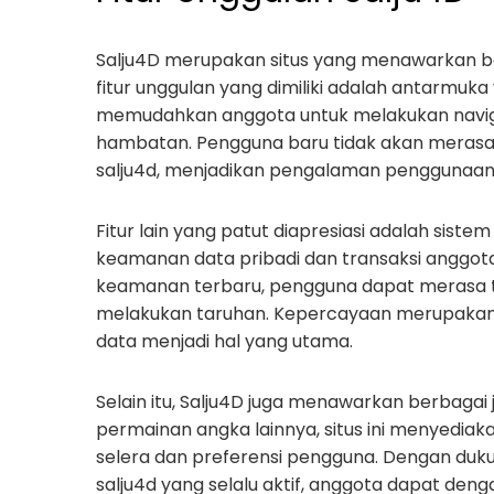
Salju4D merupakan situs yang menawarkan b
fitur unggulan yang dimiliki adalah antarmuka
memudahkan anggota untuk melakukan navigas
hambatan. Pengguna baru tidak akan merasa 
salju4d, menjadikan pengalaman penggunaan
Fitur lain yang patut diapresiasi adalah sis
keamanan data pribadi dan transaksi anggota
keamanan terbaru, pengguna dapat merasa t
melakukan taruhan. Kepercayaan merupakan fa
data menjadi hal yang utama.
Selain itu, Salju4D juga menawarkan berbagai 
permainan angka lainnya, situs ini menyedi
selera dan preferensi pengguna. Dengan duku
salju4d yang selalu aktif, anggota dapat d