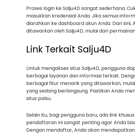
Proses login ke Salju4D sangat sederhana. Cuk
masukkan kredensial Anda. Jika semua infor
diarahkan ke dashboard akun Anda. Dari sini,
ditawarkan oleh Salju4D, mulai dari permain
Link Terkait Salju4D
Untuk mengakses situs Salju4D, pengguna da
berbagai layanan dan informasi terkait. Den
berbagai fitur menarik yang ditawarkan, mulai
yang sedang berlangsung. Pastikan Anda men
situs palsu.
Selain itu, bagi pengguna baru, ada link khusu
pendaftaran ini sangat penting agar Anda b
Dengan mendaftar, Anda akan mendapatkan a