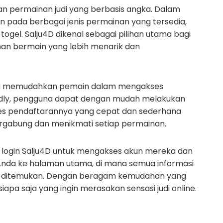
an permainan judi yang berbasis angka. Dalam
 pada berbagai jenis permainan yang tersedia,
gel. Salju4D dikenal sebagai pilihan utama bagi
an bermain yang lebih menarik dan
yang memudahkan pemain dalam mengakses
ndly, pengguna dapat dengan mudah melakukan
oses pendaftarannya yang cepat dan sederhana
gabung dan menikmati setiap permainan.
 login Salju4D untuk mengakses akun mereka dan
Anda ke halaman utama, di mana semua informasi
at ditemukan. Dengan beragam kemudahan yang
siapa saja yang ingin merasakan sensasi judi online.